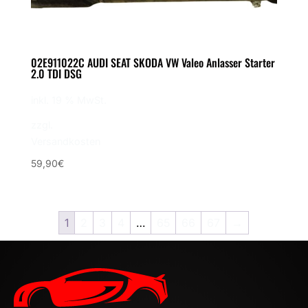
02E911022C AUDI SEAT SKODA VW Valeo Anlasser Starter
2.0 TDI DSG
inkl. 19 % MwSt.
zzgl.
Versandkosten
59,90
€
1
2
3
4
…
65
66
67
→