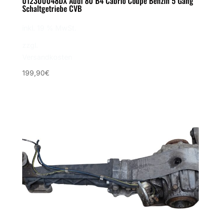
012300048DX Audi 80 B4 Cabrio Coupe Benzin 5 Gang
Schaltgetriebe CVB
inkl. 19 % MwSt.
zzgl.
Versandkosten
199,90
€