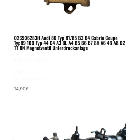
026906283H Audi 80 Typ 81/85 B3 B4 Cabrio Coupe
Typ89 100 Typ 44 C4 A3 8L A4 B5 B6 B7 8H A6 4B A8 D2
TT 8N Magnetventil Unterdruckanlage
inkl. 19 % MwSt.
zzgl.
Versandkosten
14,90
€