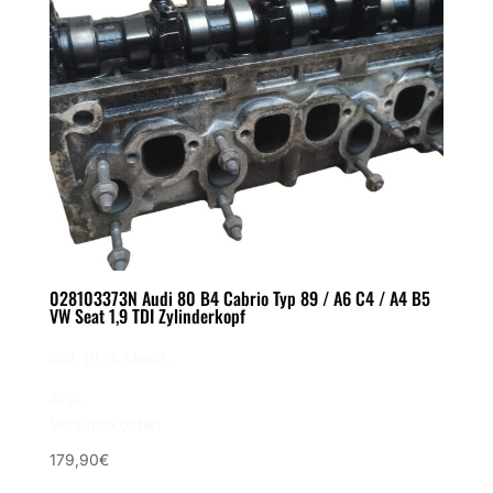
028103373N Audi 80 B4 Cabrio Typ 89 / A6 C4 / A4 B5
VW Seat 1,9 TDI Zylinderkopf
inkl. 19 % MwSt.
zzgl.
Versandkosten
179,90
€