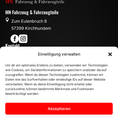
MN Fahrzeug & Fahrzeugteile

Zum Eulenbruch 8
57399 Kirchhundem


Kontakt

Einwilligung verwalten
info@mn-fahrzeugteile.de

+49 (0)175 1590870
Um dir ein optimales Erlebnis zu bieten, verwenden wir Technologien

WhatsApp
wie Cookies, um Geräteinformationen zu speichern und/oder darauf
Öffnungszeiten
zuzugreifen. Wenn du diesen Technologien zustimmst, können wir
Daten wie das Surfverhalten oder eindeutige IDs auf dieser Website

Mo - Fr: 8:00 – 17:00 Uhr
verarbeiten. Wenn du deine Einwillligung nicht erteilst oder
zurückziehst, können bestimmte Merkmale und Funktionen
Sa: 10:00 – 14:00 Uhr
beeinträchtigt werden.
INFORMATION
Zahlungsarten
Akzeptieren
Versandinformationen
Widerrufsbelehrung