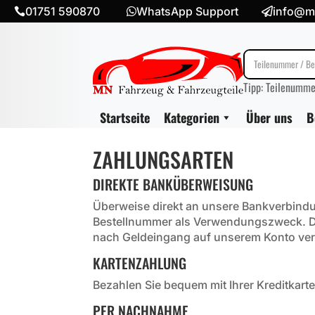
01751 590870
WhatsApp Support
info@mn



Tipp: Teilenumme
Startseite
Kategorien
Über uns
B
ZAHLUNGSARTEN
DIREKTE BANKÜBERWEISUNG
Überweise direkt an unsere Bankverbindun
Bestellnummer als Verwendungszweck. De
nach Geldeingang auf unserem Konto ver
KARTENZAHLUNG
Bezahlen Sie bequem mit Ihrer Kreditkarte
PER NACHNAHME