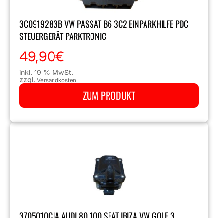
3C0919283B VW PASSAT B6 3C2 EINPARKHILFE PDC
STEUERGERÄT PARKTRONIC
49,90
€
inkl. 19 % MwSt.
zzgl.
Versandkosten
ZUM PRODUKT
3705010CJA AUDI 80 100 SEAT IBIZA VW GOLF 3