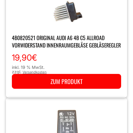
4B0820521 ORIGINAL AUDI A6 4B C5 ALLROAD
VORWIDERSTAND INNENRAUMGEBLÄSE GEBLÄSEREGLER
19,90
€
inkl. 19 % MwSt.
zzgl.
Versandkosten
ZUM PRODUKT