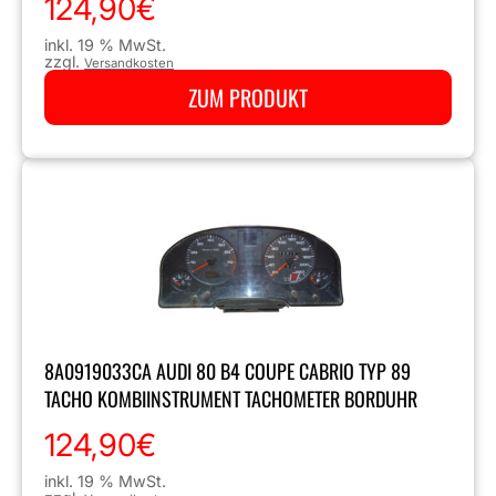
124,90
€
inkl. 19 % MwSt.
zzgl.
Versandkosten
ZUM PRODUKT
8A0919033CA AUDI 80 B4 COUPE CABRIO TYP 89
TACHO KOMBIINSTRUMENT TACHOMETER BORDUHR
124,90
€
inkl. 19 % MwSt.