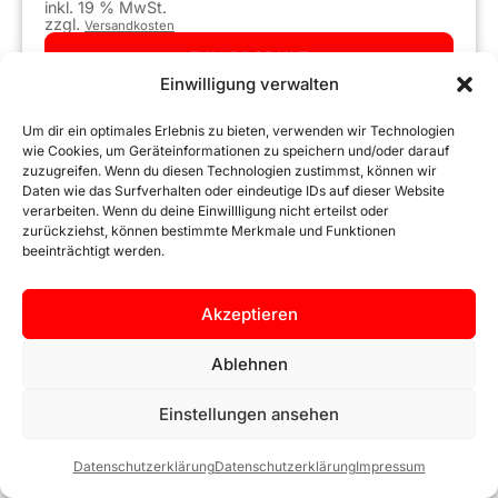
inkl. 19 % MwSt.
zzgl.
Versandkosten
ZUM PRODUKT
Einwilligung verwalten
Um dir ein optimales Erlebnis zu bieten, verwenden wir Technologien
wie Cookies, um Geräteinformationen zu speichern und/oder darauf
zuzugreifen. Wenn du diesen Technologien zustimmst, können wir
Daten wie das Surfverhalten oder eindeutige IDs auf dieser Website
verarbeiten. Wenn du deine Einwillligung nicht erteilst oder
zurückziehst, können bestimmte Merkmale und Funktionen
beeinträchtigt werden.
Akzeptieren
5Q0953223 VW PASSAT B8 GOLF 7 VII ARTEON 3H7
LENKSTOCKSCHALTER BLINKERHEBEL LICHTHEBEL
Ablehnen
KOMBISCHALTER
Einstellungen ansehen
129,90
€
Datenschutzerklärung
Datenschutzerklärung
Impressum
inkl. 19 % MwSt.
zzgl.
Versandkosten