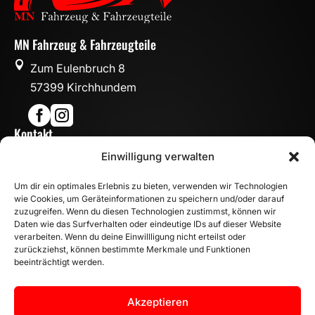
MN Fahrzeug & Fahrzeugteile

Zum Eulenbruch 8
57399 Kirchhundem


Kontakt

Einwilligung verwalten
info@mn-fahrzeugteile.de

+49 (0)175 1590870
Um dir ein optimales Erlebnis zu bieten, verwenden wir Technologien

WhatsApp
wie Cookies, um Geräteinformationen zu speichern und/oder darauf
Öffnungszeiten
zuzugreifen. Wenn du diesen Technologien zustimmst, können wir
Daten wie das Surfverhalten oder eindeutige IDs auf dieser Website

Mo - Fr: 8:00 – 17:00 Uhr
verarbeiten. Wenn du deine Einwillligung nicht erteilst oder
zurückziehst, können bestimmte Merkmale und Funktionen
Sa: 10:00 – 14:00 Uhr
beeinträchtigt werden.
INFORMATION
Zahlungsarten
Akzeptieren
Versandinformationen