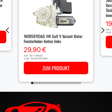
S4
3B0
ne
Vari
Tür
Inn
1
4
5
inkl.
zzgl
1K0959703AG VW Golf V Variant Motor
Fensterheber hinten links
29,90
€
inkl. 19 % MwSt.
zzgl.
Versandkosten
ZUM PRODUKT