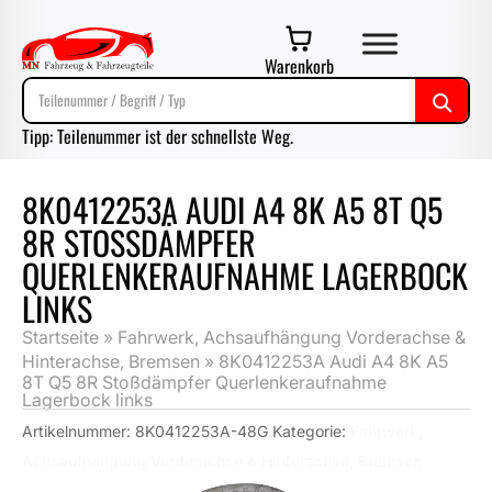
Warenkorb
Tipp: Teilenummer ist der schnellste Weg.
8K0412253A AUDI A4 8K A5 8T Q5
8R STOSSDÄMPFER Q
UERLENKERAUFNAHME LAGERBOCK L
INKS
Startseite
»
Fahrwerk, Achsaufhängung Vorderachse &
Hinterachse, Bremsen
»
8K0412253A Audi A4 8K A5
8T Q5 8R Stoßdämpfer Querlenkeraufnahme
Lagerbock links
Artikelnummer:
8K0412253A-48G
Kategorie:
Fahrwerk,
Achsaufhängung Vorderachse & Hinterachse, Bremsen