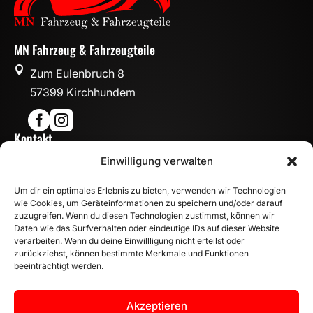
MN Fahrzeug & Fahrzeugteile

Zum Eulenbruch 8
57399 Kirchhundem


Kontakt

Einwilligung verwalten
info@mn-fahrzeugteile.de

+49 (0)175 1590870
Um dir ein optimales Erlebnis zu bieten, verwenden wir Technologien

WhatsApp
wie Cookies, um Geräteinformationen zu speichern und/oder darauf
Öffnungszeiten
zuzugreifen. Wenn du diesen Technologien zustimmst, können wir
Daten wie das Surfverhalten oder eindeutige IDs auf dieser Website

Mo - Fr: 8:00 – 17:00 Uhr
verarbeiten. Wenn du deine Einwillligung nicht erteilst oder
zurückziehst, können bestimmte Merkmale und Funktionen
Sa: 10:00 – 14:00 Uhr
beeinträchtigt werden.
INFORMATION
Zahlungsarten
Akzeptieren
Versandinformationen