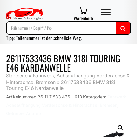
Warenkorb
Tipp: Teilenummer ist der schnellste Weg.
26117533436 BMW 318I TOURING
E46 KARDANWELLE
Startseite
»
Fahrwerk, Achsaufhängung Vorderachse &
Hinterachse, Bremsen
»
26117533436 BMW 318i
Touring E46 Kardanwelle
Artikelnummer:
26 11 7 533 436 - 61B
Kategorien:
Fahrwerk,
Achsaufhängung Vorderachse & Hinterachse, Bremsen
,
Getriebe, Antrieb