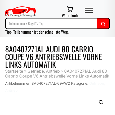
Warenkorb
Tipp: Teilenummer ist der schnellste Weg.
8A0407271AL AUDI 80 CABRIO
COUPE V6 ANTRIEBSWELLE VORNE
LINKS AUTOMATIK
Startseite
»
Getriebe, Antrieb
»
8A0407271AL Audi 80
Cabrio Coupe V6 Antriebswelle Vorne Links Automatik
Artikelnummer:
8A0407271AL-69AW2
Kategorie:
Getriebe,
Antrieb