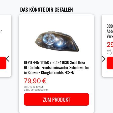
DAS KÖNNTE DIR GEFALLEN
3C0
er
Abd
Ver
2
inkl.
zzgl
4
5
DEPO 445-1115R / 6L1941030 Seat Ibiza
6L Cordoba Frontscheinwerfer Scheinwerfer
in Schwarz Klarglas rechts H3+H7
79,90
€
inkl. 19 % MwSt.
zzgl.
Versandkosten
ZUM PRODUKT