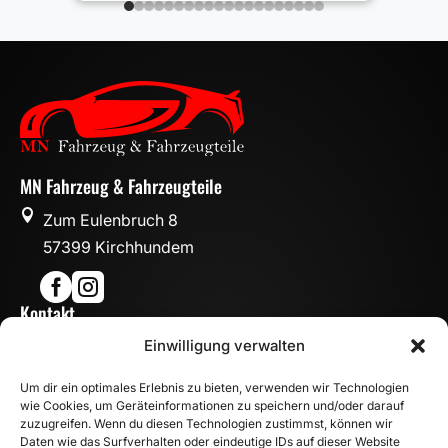
MN Fahrzeug & Fahrzeugteile

Zum Eulenbruch 8
57399 Kirchhundem


Kontakt

Einwilligung verwalten
info@mn-fahrzeugteile.de

+49 (0)175 1590870
Um dir ein optimales Erlebnis zu bieten, verwenden wir Technologien

WhatsApp
wie Cookies, um Geräteinformationen zu speichern und/oder darauf
Öffnungszeiten
zuzugreifen. Wenn du diesen Technologien zustimmst, können wir
Daten wie das Surfverhalten oder eindeutige IDs auf dieser Website