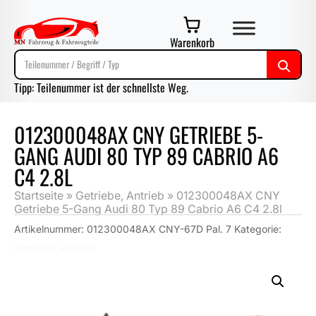
Warenkorb
Tipp: Teilenummer ist der schnellste Weg.
012300048AX CNY GETRIEBE 5-
GANG AUDI 80 TYP 89 CABRIO A6
C4 2.8L
Startseite
»
Getriebe, Antrieb
»
012300048AX CNY
Getriebe 5-Gang Audi 80 Typ 89 Cabrio A6 C4 2.8l
Artikelnummer:
012300048AX CNY-67D Pal. 7
Kategorie:
Getriebe, Antrieb