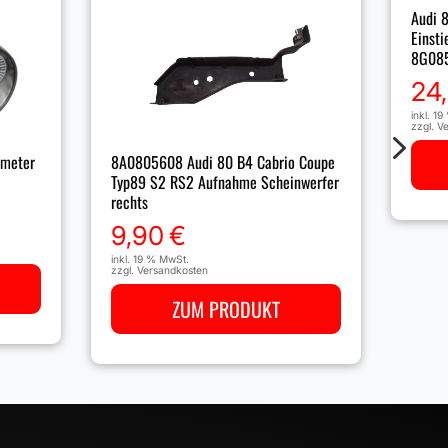
Audi 
Einsti
8G08
24
inkl. 1
zzgl.
Ve
5
8A0805608 Audi 80 B4 Cabrio Coupe
meter
Typ89 S2 RS2 Aufnahme Scheinwerfer
rechts
9,90
€
inkl. 19 % MwSt.
zzgl.
Versandkosten
ZUM PRODUKT