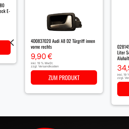
 80
eck E-
4
4D0837020 Audi A8 D2 Türgriff innen
vorne rechts
028145
Liter 
9,90
€
Aluhal
inkl. 19 % MwSt.
34
zzgl.
Versandkosten
inkl. 19
ZUM PRODUKT
zzgl.
Ve