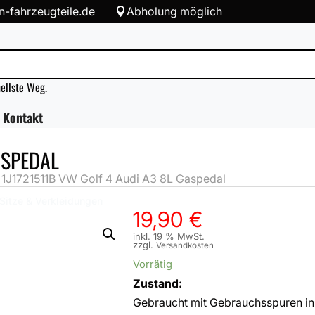
-fahrzeugteile.de
Abholung möglich

nellste Weg.
Kontakt
ASPEDAL
»
1J1721511B VW Golf 4 Audi A3 8L Gaspedal
Sitze & Verkleidungen
19,90
€
inkl. 19 % MwSt.
zzgl.
Versandkosten
Vorrätig
Zustand:
Gebraucht mit Gebrauchsspuren in