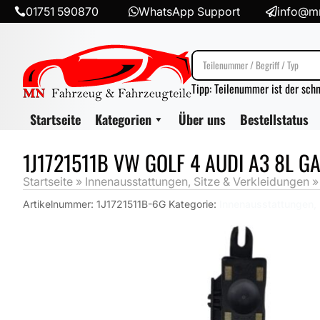
01751 590870
WhatsApp Support
info@mn



Tipp: Teilenummer ist der sch
Startseite
Kategorien
Über uns
Bestellstatus
1J1721511B VW GOLF 4 AUDI A3 8L G
Startseite
»
Innenausstattungen, Sitze & Verkleidungen
Artikelnummer:
1J1721511B-6G
Kategorie:
Innenausstattungen, 