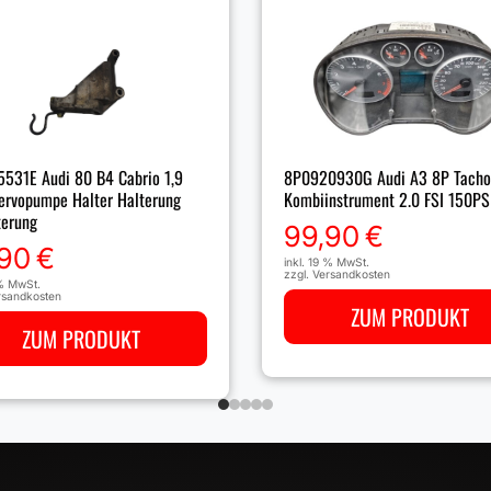
531E Audi 80 B4 Cabrio 1,9
8P0920930G Audi A3 8P Tacho
Servopumpe Halter Halterung
Kombiinstrument 2.0 FSI 150PS
terung
99,90
€
,90
€
inkl. 19 % MwSt.
zzgl.
Versandkosten
 % MwSt.
rsandkosten
ZUM PRODUKT
ZUM PRODUKT