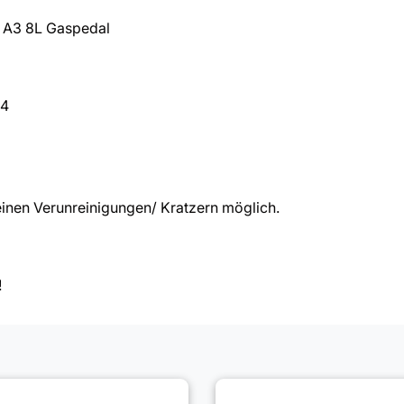
i A3 8L Gaspedal
 4
inen Verunreinigungen/ Kratzern möglich.
!