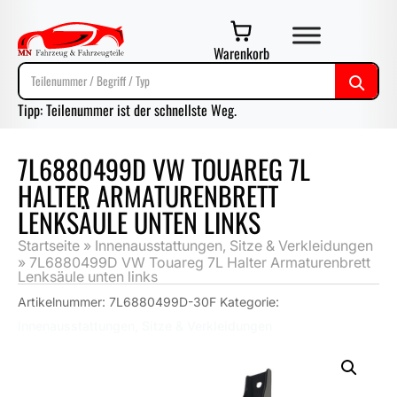
Warenkorb
Tipp: Teilenummer ist der schnellste Weg.
7L6880499D VW TOUAREG 7L
HALTER ARMATURENBRETT
LENKSÄULE UNTEN LINKS
Startseite
»
Innenausstattungen, Sitze & Verkleidungen
»
7L6880499D VW Touareg 7L Halter Armaturenbrett
Lenksäule unten links
Artikelnummer:
7L6880499D-30F
Kategorie:
Innenausstattungen, Sitze & Verkleidungen