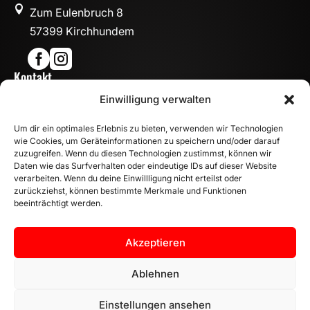

Zum Eulenbruch 8
57399 Kirchhundem


Kontakt

Einwilligung verwalten
info@mn-fahrzeugteile.de

+49 (0)175 1590870
Um dir ein optimales Erlebnis zu bieten, verwenden wir Technologien

WhatsApp
wie Cookies, um Geräteinformationen zu speichern und/oder darauf
Öffnungszeiten
zuzugreifen. Wenn du diesen Technologien zustimmst, können wir
Daten wie das Surfverhalten oder eindeutige IDs auf dieser Website

Mo - Fr: 8:00 – 17:00 Uhr
verarbeiten. Wenn du deine Einwillligung nicht erteilst oder
Sa: 10:00 – 14:00 Uhr
zurückziehst, können bestimmte Merkmale und Funktionen
beeinträchtigt werden.
INFORMATION
Zahlungsarten
Akzeptieren
Versandinformationen
Widerrufsbelehrung
Ablehnen
Vertrag widerrufen
Einstellungen ansehen