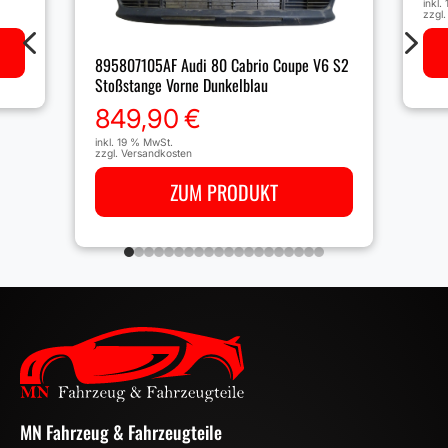
inkl.
zzgl
4
5
895807105AF Audi 80 Cabrio Coupe V6 S2
Stoßstange Vorne Dunkelblau
849,90
€
inkl. 19 % MwSt.
zzgl.
Versandkosten
ZUM PRODUKT
MN Fahrzeug & Fahrzeugteile