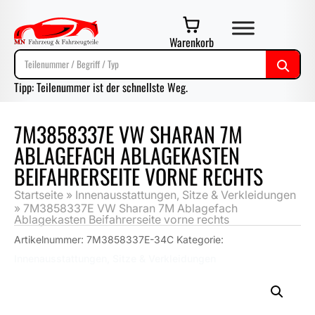
Warenkorb
Tipp: Teilenummer ist der schnellste Weg.
7M3858337E VW SHARAN 7M
ABLAGEFACH ABLAGEKASTEN
BEIFAHRERSEITE VORNE RECHTS
Startseite
»
Innenausstattungen, Sitze & Verkleidungen
»
7M3858337E VW Sharan 7M Ablagefach
Ablagekasten Beifahrerseite vorne rechts
Artikelnummer:
7M3858337E-34C
Kategorie:
Innenausstattungen, Sitze & Verkleidungen