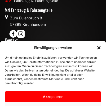
MN Fahrzeug & Fahrzeugteile

Zum Eulenbruch 8
57399 Kirchhundem


Kontakt

Einwilligung verwalten
info@mn-fahrzeugteile.de

+49 (0)175 1590870
Um dir ein optimales Erlebnis zu bieten, verwenden wir Technologien

WhatsApp
wie Cookies, um Geräteinformationen zu speichern und/oder darauf
Öffnungszeiten
zuzugreifen. Wenn du diesen Technologien zustimmst, können wir
Daten wie das Surfverhalten oder eindeutige IDs auf dieser Website

Mo - Fr: 8:00 – 17:00 Uhr
verarbeiten. Wenn du deine Einwillligung nicht erteilst oder
zurückziehst, können bestimmte Merkmale und Funktionen
Sa: 10:00 – 14:00 Uhr
beeinträchtigt werden.
INFORMATION
Zahlungsarten
Akzeptieren
Versandinformationen
Widerrufsbelehrung