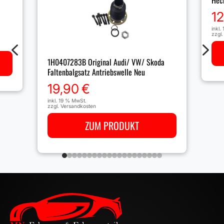
1
inkl.
zzgl
4
5
1H0407283B Original Audi/ VW/ Skoda
Faltenbalgsatz Antriebswelle Neu
19,90
€
inkl. 19 % MwSt.
zzgl.
Versandkosten
ZUM PRODUKT