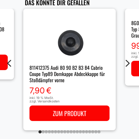
DAS KÖNNTE DIR GEFALLEN
n
8G0
108
Typ
Grau
9
inkl.
zzgl
4
5
811412375 Audi 80 90 B2 B3 B4 Cabrio
Coupe Typ89 Domkappe Abdeckkappe für
Stoßdämpfer vorne
7,90
€
inkl. 19 % MwSt.
zzgl.
Versandkosten
ZUM PRODUKT