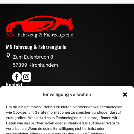
MN Fahrzeug & Fahrzeugteile

Zum Eulenbruch 8
57399 Kirchhundem


Kontakt

Einwilligung verwalten
info@mn-fahrzeugteile.de

+49 (0)175 1590870
Um dir ein optimales Erlebnis zu bieten, verwenden wir Technologien

WhatsApp
wie Cookies, um Geräteinformationen zu speichern und/oder darauf
Öffnungszeiten
zuzugreifen. Wenn du diesen Technologien zustimmst, können wir
Daten wie das Surfverhalten oder eindeutige IDs auf dieser Website

Mo - Fr: 8:00 – 17:00 Uhr
verarbeiten. Wenn du deine Einwillligung nicht erteilst oder
zurückziehst, können bestimmte Merkmale und Funktionen