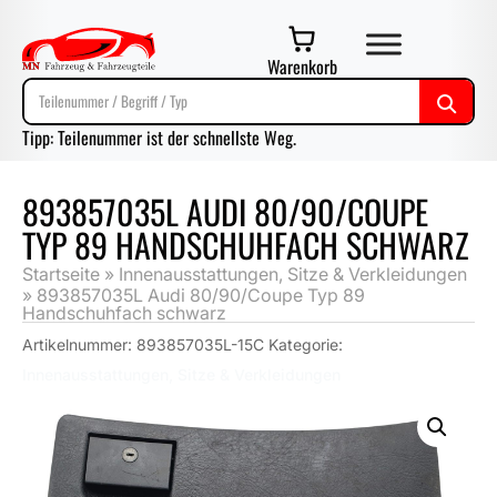
Warenkorb
Tipp: Teilenummer ist der schnellste Weg.
893857035L AUDI 80/90/COUPE
TYP 89 HANDSCHUHFACH SCHWARZ
Startseite
»
Innenausstattungen, Sitze & Verkleidungen
»
893857035L Audi 80/90/Coupe Typ 89
Handschuhfach schwarz
Artikelnummer:
893857035L-15C
Kategorie:
Innenausstattungen, Sitze & Verkleidungen