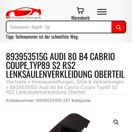
Warenkorb
Tipp: Teilenummer ist der schnellste Weg.
893953515G AUDI 80 B4 CABRIO
COUPE TYP89 S2 RS2
LENKSÄULENVERKLEIDUNG OBERTEIL
Startseite
»
Innenausstattungen, Sitze & Verkleidungen
»
893953515G Audi 80 B4 Cabrio Coupe Typ89 S2
RS2 Lenksäulenverkleidung Oberteil
Artikelnummer:
893953515G-2E7
Kategorie:
Innenausstattungen, Sitze & Verkleidungen