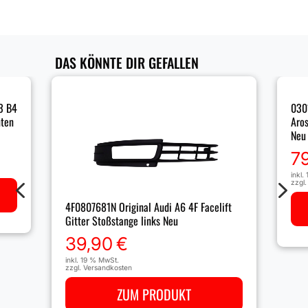
DAS KÖNNTE DIR GEFALLEN
3 B4
030
nten
Aros
Neu
7
inkl.
4
5
zzgl
4F0807681N Original Audi A6 4F Facelift
Gitter Stoßstange links Neu
39,90
€
inkl. 19 % MwSt.
zzgl.
Versandkosten
ZUM PRODUKT