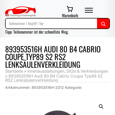
Warenkorb
Tipp: Teilenummer ist der schnellste Weg.
893953516H AUDI 80 B4 CABRIO
COUPE TYP89 S2 RS2
LENKSÄULENVERKLEIDUNG
Startseite
»
Innenausstattungen, Sitze & Verkleidungen
»
893953516H Audi 80 B4 Cabrio Coupe Typ89 S2
RS2 Lenksäulenverkleidung
Artikelnummer:
893953516H-2D12
Kategorie:
Innenausstattungen, Sitze & Verkleidungen