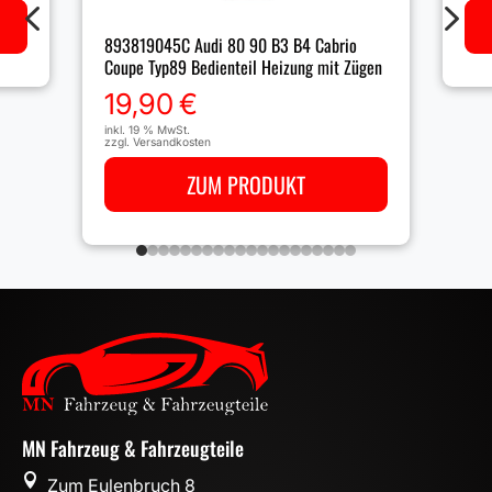
4
5
893819045C Audi 80 90 B3 B4 Cabrio
Coupe Typ89 Bedienteil Heizung mit Zügen
19,90
€
inkl. 19 % MwSt.
zzgl.
Versandkosten
ZUM PRODUKT
MN Fahrzeug & Fahrzeugteile

Zum Eulenbruch 8