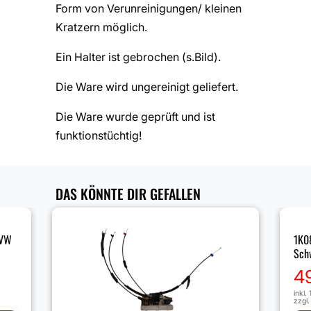
Form von Verunreinigungen/ kleinen
Kratzern möglich.
Ein Halter ist gebrochen (s.Bild).
Die Ware wird ungereinigt geliefert.
Die Ware wurde geprüft und ist
funktionstüchtig!
DAS KÖNNTE DIR GEFALLEN
 VW
1K0
Schw
4
inkl.
zzgl