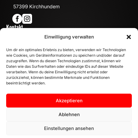
57399 Kirchhundem


Kontakt

Einwilligung verwalten
info@mn-fahrzeugteile.de

+49 (0)175 1590870
Um dir ein optimales Erlebnis zu bieten, verwenden wir Technologien

WhatsApp
wie Cookies, um Geräteinformationen zu speichern und/oder darauf
Öffnungszeiten
zuzugreifen. Wenn du diesen Technologien zustimmst, können wir
Daten wie das Surfverhalten oder eindeutige IDs auf dieser Website

Mo - Fr: 8:00 – 17:00 Uhr
verarbeiten. Wenn du deine Einwillligung nicht erteilst oder
Sa: 10:00 – 14:00 Uhr
zurückziehst, können bestimmte Merkmale und Funktionen
beeinträchtigt werden.
INFORMATION
Zahlungsarten
Akzeptieren
Versandinformationen
Widerrufsbelehrung
Ablehnen
Vertrag widerrufen
Einstellungen ansehen