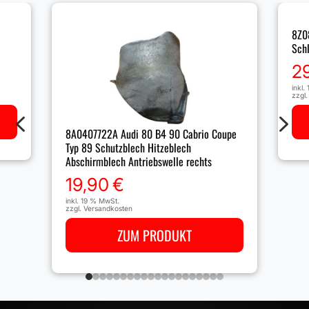
8Z0
Sch
2
inkl.
zzgl
4
5
8A0407722A Audi 80 B4 90 Cabrio Coupe
Typ 89 Schutzblech Hitzeblech
Abschirmblech Antriebswelle rechts
19,90
€
inkl. 19 % MwSt.
zzgl.
Versandkosten
ZUM PRODUKT