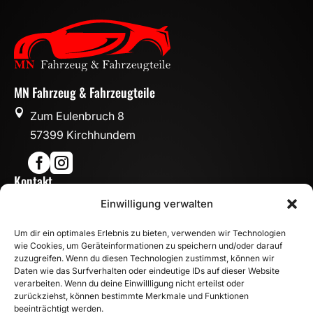
MN Fahrzeug & Fahrzeugteile

Zum Eulenbruch 8
57399 Kirchhundem


Kontakt

Einwilligung verwalten
info@mn-fahrzeugteile.de

+49 (0)175 1590870
Um dir ein optimales Erlebnis zu bieten, verwenden wir Technologien

WhatsApp
wie Cookies, um Geräteinformationen zu speichern und/oder darauf
Öffnungszeiten
zuzugreifen. Wenn du diesen Technologien zustimmst, können wir
Daten wie das Surfverhalten oder eindeutige IDs auf dieser Website

Mo - Fr: 8:00 – 17:00 Uhr
verarbeiten. Wenn du deine Einwillligung nicht erteilst oder
zurückziehst, können bestimmte Merkmale und Funktionen
Sa: 10:00 – 14:00 Uhr
beeinträchtigt werden.