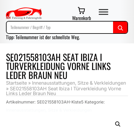
Warenkorb
Tipp: Teilenummer ist der schnellste Weg.
SE021558103AH SEAT IBIZA I
TÜRVERKLEIDUNG VORNE LINKS
LEDER BRAUN NEU
Startseite
»
Innenausstattungen, Sitze & Verkleidungen
»
SE021558103AH Seat Ibiza I Türverkleidung Vorne
Links Leder Braun Neu
Artikelnummer:
SE021558103AH-Kiste5
Kategorie:
Innenausstattungen, Sitze & Verkleidungen