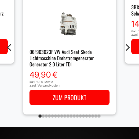
3B1
rz
Scha
1
inkl.
zzgl
4
5
06F903023F VW Audi Seat Skoda
Lichtmaschine Drehstromgenerator
Generator 2.0 Liter TDI
49,90
€
inkl. 19 % MwSt.
zzgl.
Versandkosten
ZUM PRODUKT