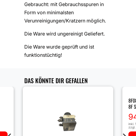
Gebraucht: mit Gebrauchsspuren in
Form von minimalsten
Verunreinigungen/Kratzern möglich.
Die Ware wird ungereinigt Geliefert.
Die Ware wurde geprüft und ist
funktionstüchtig!
DAS KÖNNTE DIR GEFALLEN
8F0
8F S
9
inkl.
zzgl