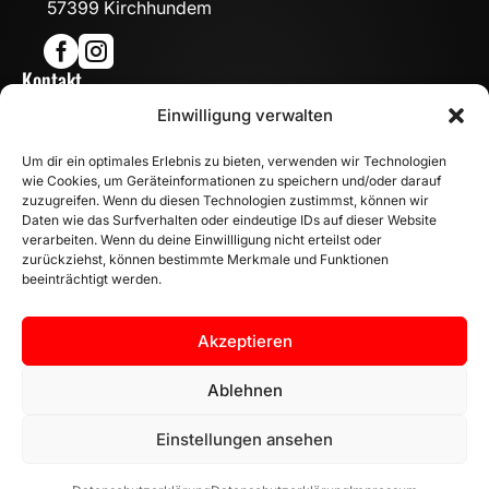
57399 Kirchhundem


Kontakt

Einwilligung verwalten
info@mn-fahrzeugteile.de

+49 (0)175 1590870
Um dir ein optimales Erlebnis zu bieten, verwenden wir Technologien

WhatsApp
wie Cookies, um Geräteinformationen zu speichern und/oder darauf
Öffnungszeiten
zuzugreifen. Wenn du diesen Technologien zustimmst, können wir
Daten wie das Surfverhalten oder eindeutige IDs auf dieser Website

Mo - Fr: 8:00 – 17:00 Uhr
verarbeiten. Wenn du deine Einwillligung nicht erteilst oder
zurückziehst, können bestimmte Merkmale und Funktionen
Sa: 10:00 – 14:00 Uhr
beeinträchtigt werden.
INFORMATION
Zahlungsarten
Akzeptieren
Versandinformationen
Widerrufsbelehrung
Ablehnen
Vertrag widerrufen
Einstellungen ansehen