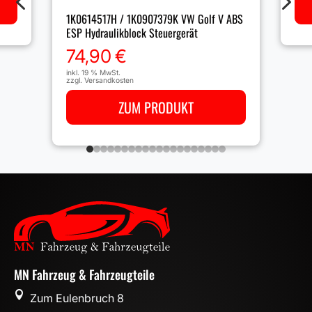
4
5
1K0614517H / 1K0907379K VW Golf V ABS
ESP Hydraulikblock Steuergerät
74,90
€
inkl. 19 % MwSt.
zzgl.
Versandkosten
ZUM PRODUKT
MN Fahrzeug & Fahrzeugteile

Zum Eulenbruch 8