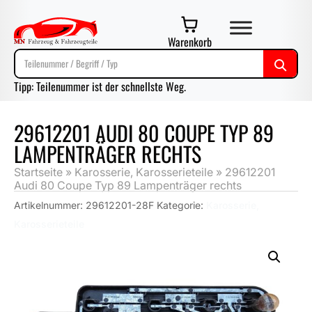
Warenkorb
Tipp: Teilenummer ist der schnellste Weg.
29612201 AUDI 80 COUPE TYP 89
LAMPENTRÄGER RECHTS
Startseite
»
Karosserie, Karosserieteile
»
29612201
Audi 80 Coupe Typ 89 Lampenträger rechts
Artikelnummer:
29612201-28F
Kategorie:
Karosserie,
Karosserieteile