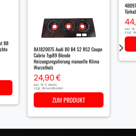
4B097
Türka
44
inkl. 1
zzgl.
Ve
at B8
5
uchte
8A1820075 Audi 80 B4 S2 RS2 Coupe
Cabrio Typ89 Blende
Heizungsregulierung manuelle Klima
Wurzelholz
24,90
€
inkl. 19 % MwSt.
zzgl.
Versandkosten
ZUM PRODUKT