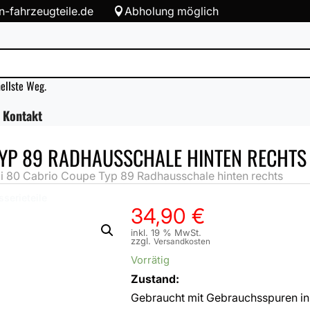
-fahrzeugteile.de
Abholung möglich

nellste Weg.
Kontakt
TYP 89 RADHAUSSCHALE HINTEN RECHTS
 80 Cabrio Coupe Typ 89 Radhausschale hinten rechts
sserieteile
34,90
€
inkl. 19 % MwSt.
zzgl.
Versandkosten
Vorrätig
Zustand:
Gebraucht mit Gebrauchsspuren in