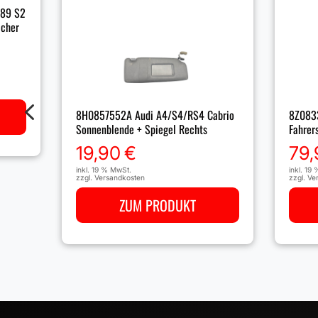
 89 S2
icher
4
8Z0833
8H0857552A Audi A4/S4/RS4 Cabrio
Fahrer
Sonnenblende + Spiegel Rechts
79,
19,90
€
inkl. 19
inkl. 19 % MwSt.
zzgl.
Ve
zzgl.
Versandkosten
ZUM PRODUKT