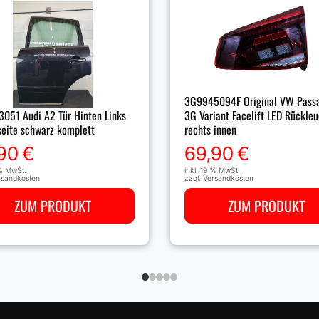
3G9945094F Original VW Pass
3G Variant Facelift LED Rückle
051 Audi A2 Tür Hinten Links
rechts innen
seite schwarz komplett
69,90
€
90
€
inkl. 19 % MwSt.
 % MwSt.
zzgl.
Versandkosten
rsandkosten
ZUM PRODUKT
ZUM PRODUKT