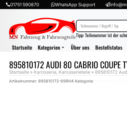
01751 590870
WhatsApp Support
info@mn



Tipp: Teilenummer ist der sch
Startseite
Kategorien
Über uns
Bestellstatus
895810172 AUDI 80 CABRIO COUPE 
Startseite
»
Karosserie, Karosserieteile
»
895810172 Audi
Artikelnummer:
895810172-69RH4
Kategorie:
Karosserie, Karo