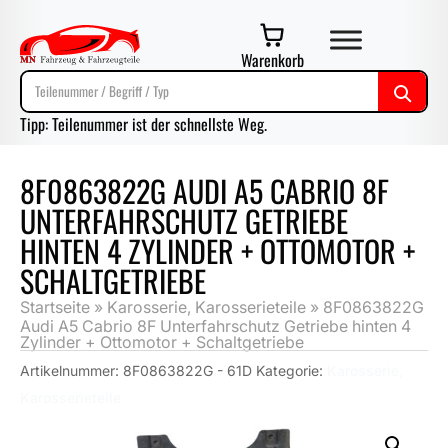
Warenkorb
Tipp: Teilenummer ist der schnellste Weg.
8F0863822G AUDI A5 CABRIO 8F
UNTERFAHRSCHUTZ GETRIEBE
HINTEN 4 ZYLINDER + OTTOMOTOR +
SCHALTGETRIEBE
Startseite
»
Karosserie, Karosserieteile
»
8F0863822G
Audi A5 Cabrio 8F Unterfahrschutz Getriebe hinten 4
Zylinder + Ottomotor + Schaltgetriebe
Artikelnummer:
8F0863822G - 61D
Kategorie:
Karosserie,
Karosserieteile