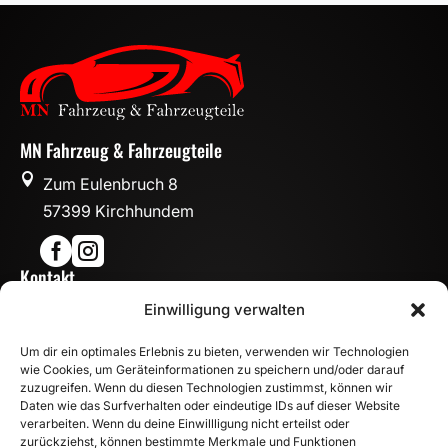
MN Fahrzeug & Fahrzeugteile

Zum Eulenbruch 8
57399 Kirchhundem


Kontakt

Einwilligung verwalten
info@mn-fahrzeugteile.de

+49 (0)175 1590870
Um dir ein optimales Erlebnis zu bieten, verwenden wir Technologien

WhatsApp
wie Cookies, um Geräteinformationen zu speichern und/oder darauf
Öffnungszeiten
zuzugreifen. Wenn du diesen Technologien zustimmst, können wir
Daten wie das Surfverhalten oder eindeutige IDs auf dieser Website

Mo - Fr: 8:00 – 17:00 Uhr
verarbeiten. Wenn du deine Einwillligung nicht erteilst oder
zurückziehst, können bestimmte Merkmale und Funktionen
Sa: 10:00 – 14:00 Uhr