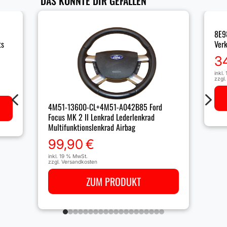
DAS KÖNNTE DIR GEFALLEN
8E9
ts
Ver
3
inkl.
zzgl
4
5
4M51-13600-CL+4M51-A042B85 Ford
Focus MK 2 II Lenkrad Lederlenkrad
Multifunktionslenkrad Airbag
99,90
€
inkl. 19 % MwSt.
zzgl.
Versandkosten
ZUM PRODUKT