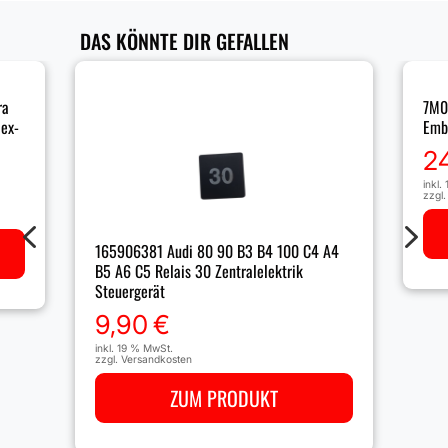
DAS KÖNNTE DIR GEFALLEN
ra
7M0
lex-
Emb
2
inkl.
zzgl
4
5
165906381 Audi 80 90 B3 B4 100 C4 A4
B5 A6 C5 Relais 30 Zentralelektrik
Steuergerät
9,90
€
inkl. 19 % MwSt.
zzgl.
Versandkosten
ZUM PRODUKT