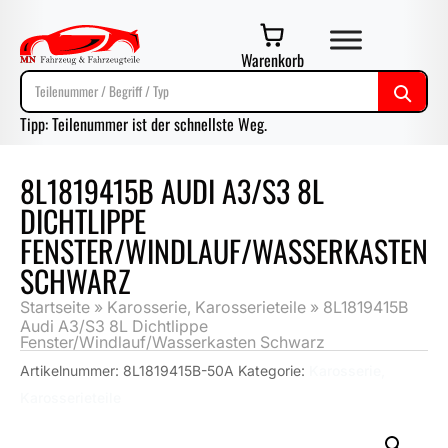
Warenkorb
Tipp: Teilenummer ist der schnellste Weg.
8L1819415B AUDI A3/S3 8L
DICHTLIPPE
FENSTER/WINDLAUF/WASSERKASTEN
SCHWARZ
Startseite
»
Karosserie, Karosserieteile
»
8L1819415B
Audi A3/S3 8L Dichtlippe
Fenster/Windlauf/Wasserkasten Schwarz
Artikelnummer:
8L1819415B-50A
Kategorie:
Karosserie,
Karosserieteile