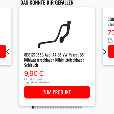
DAS KÖNNTE DIR GEFALLEN
8G0
Sto
7
inkl.
zzgl
4
5
8D0121055G Audi A4 B5 VW Passat B5
Kühlwasserschlauch Kühlmittelschlauch
Schlauch
9,90
€
inkl. 19 % MwSt.
zzgl.
Versandkosten
ZUM PRODUKT