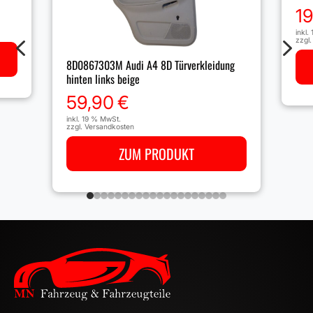
1
inkl.
4
5
zzgl
8D0867303M Audi A4 8D Türverkleidung
hinten links beige
59,90
€
inkl. 19 % MwSt.
zzgl.
Versandkosten
ZUM PRODUKT