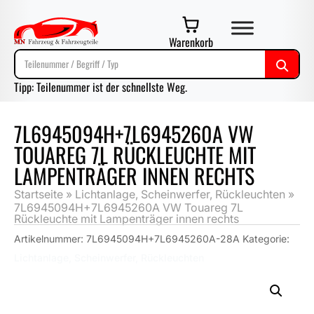
Warenkorb
Tipp: Teilenummer ist der schnellste Weg.
7L6945094H+7L6945260A VW
TOUAREG 7L RÜCKLEUCHTE MIT
LAMPENTRÄGER INNEN RECHTS
Startseite
»
Lichtanlage, Scheinwerfer, Rückleuchten
»
7L6945094H+7L6945260A VW Touareg 7L
Rückleuchte mit Lampenträger innen rechts
Artikelnummer:
7L6945094H+7L6945260A-28A
Kategorie:
Lichtanlage, Scheinwerfer, Rückleuchten