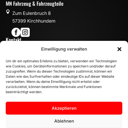
MN Fahrzeug & Fahrzeugteile

Zum Eulenbruch 8
57399 Kirchhundem


Kontakt

Einwilligung verwalten
info@mn-fahrzeugteile.de

+49 (0)175 1590870
Um dir ein optimales Erlebnis zu bieten, verwenden wir Technologien

WhatsApp
wie Cookies, um Geräteinformationen zu speichern und/oder darauf
Öffnungszeiten
zuzugreifen. Wenn du diesen Technologien zustimmst, können wir
Daten wie das Surfverhalten oder eindeutige IDs auf dieser Website

Mo - Fr: 8:00 – 17:00 Uhr
verarbeiten. Wenn du deine Einwillligung nicht erteilst oder
Sa: 10:00 – 14:00 Uhr
zurückziehst, können bestimmte Merkmale und Funktionen
beeinträchtigt werden.
INFORMATION
Zahlungsarten
Akzeptieren
Versandinformationen
Widerrufsbelehrung
Ablehnen
Vertrag widerrufen