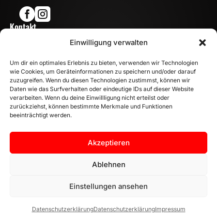


Kontakt

Einwilligung verwalten
info@mn-fahrzeugteile.de

+49 (0)175 1590870
Um dir ein optimales Erlebnis zu bieten, verwenden wir Technologien

WhatsApp
wie Cookies, um Geräteinformationen zu speichern und/oder darauf
Öffnungszeiten
zuzugreifen. Wenn du diesen Technologien zustimmst, können wir
Daten wie das Surfverhalten oder eindeutige IDs auf dieser Website

Mo - Fr: 8:00 – 17:00 Uhr
verarbeiten. Wenn du deine Einwillligung nicht erteilst oder
zurückziehst, können bestimmte Merkmale und Funktionen
Sa: 10:00 – 14:00 Uhr
beeinträchtigt werden.
INFORMATION
Zahlungsarten
Akzeptieren
Versandinformationen
Widerrufsbelehrung
Ablehnen
Vertrag widerrufen
Einstellungen ansehen
Datenschutzerklärung
Datenschutzerklärung
Impressum
AGB |
Datenschutzerklärung |
Impressum