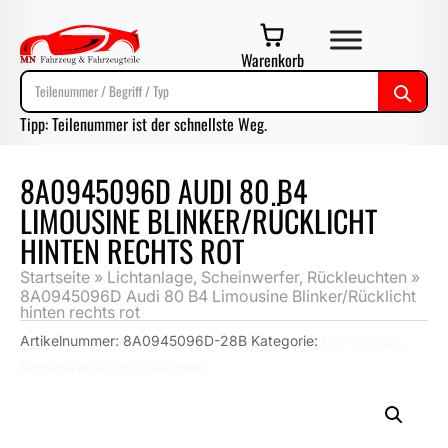
Warenkorb
Tipp: Teilenummer ist der schnellste Weg.
8A0945096D AUDI 80 B4
LIMOUSINE BLINKER/RÜCKLICHT
HINTEN RECHTS ROT
Startseite
»
Lichtanlage, Scheinwerfer, Rückleuchten
»
8A0945096D Audi 80 B4 Limousine Blinker/Rücklicht
hinten rechts rot
Artikelnummer:
8A0945096D-28B
Kategorie:
Lichtanlage,
Scheinwerfer, Rückleuchten