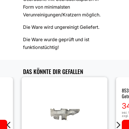
Form von minimalsten
Verunreinigungen/Kratzern möglich.
Die Ware wird ungereinigt Geliefert.
Die Ware wurde geprüft und ist
funktionstüchtig!
DAS KÖNNTE DIR GEFALLEN
853
Getr
3
inkl.
zzgl
4
5