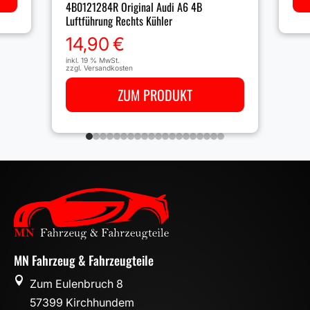
4B0121284R Original Audi A6 4B
Luftführung Rechts Kühler
14,90
€
inkl. 19 % MwSt.
zzgl.
Versandkosten
ZUM PRODUKT
MN Fahrzeug & Fahrzeugteile

Zum Eulenbruch 8
57399 Kirchhundem