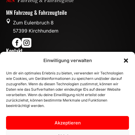
MN Fahrzeug & Fahrzeugteile

Zum Eulenbruch 8
57399 Kirchhundem


Kontakt

Einwilligung verwalten
info@mn-fahrzeugteile.de

+49 (0)175 1590870
Um dir ein optimales Erlebnis zu bieten, verwenden wir Technologien

WhatsApp
wie Cookies, um Geräteinformationen zu speichern und/oder darauf
Öffnungszeiten
zuzugreifen. Wenn du diesen Technologien zustimmst, können wir
Daten wie das Surfverhalten oder eindeutige IDs auf dieser Website

Mo - Fr: 8:00 – 17:00 Uhr
verarbeiten. Wenn du deine Einwillligung nicht erteilst oder
zurückziehst, können bestimmte Merkmale und Funktionen
Sa: 10:00 – 14:00 Uhr
beeinträchtigt werden.
INFORMATION
Zahlungsarten
Akzeptieren
Versandinformationen
Widerrufsbelehrung