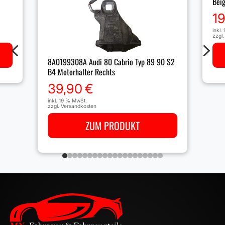
Bei
1
inkl.
zzgl
4
5
8A0199308A Audi 80 Cabrio Typ 89 90 S2
B4 Motorhalter Rechts
39,90
€
inkl. 19 % MwSt.
zzgl.
Versandkosten
ZUM PRODUKT