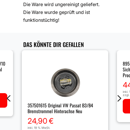
Die Ware wird ungereinigt geliefert.
Die Ware wurde geprüft und ist
funktionstüchtig!
DAS KÖNNTE DIR GEFALLEN
V10
895
al
Sich
Pro
4
inkl.
4
5
zzgl
357501615 Original VW Passat B3/B4
Bremstrommel Hinterachse Neu
24,90
€
inkl. 19 % MwSt.