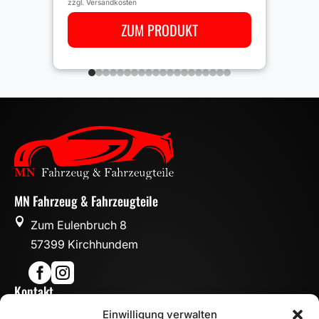
zzgl.
Versandkosten
ZUM PRODUKT
MN Fahrzeug & Fahrzeugteile

Zum Eulenbruch 8
57399 Kirchhundem


Kontakt

Einwilligung verwalten
info@mn-fahrzeugteile.de