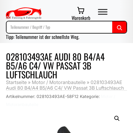
Warenkorb
Tipp: Teilenummer ist der schnellste Weg.
028103493AE AUDI 80 B4/A4
B5/A6 C4/ VW PASSAT 3B
LUFTSCHLAUCH
Startseite
»
Motor / Motoranbauteile
»
028103493AE
Audi 80 B4/A4 B5/A6 C4/ VW Passat 3B Luftschlauch
Artikelnummer:
028103493AE-58F12
Kategorie:
Motor /
Motoranbauteile