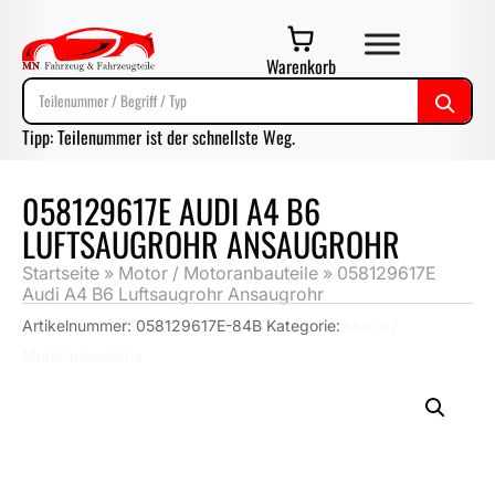
Warenkorb
Tipp: Teilenummer ist der schnellste Weg.
058129617E AUDI A4 B6
LUFTSAUGROHR ANSAUGROHR
Startseite
»
Motor / Motoranbauteile
»
058129617E
Audi A4 B6 Luftsaugrohr Ansaugrohr
Artikelnummer:
058129617E-84B
Kategorie:
Motor /
Motoranbauteile