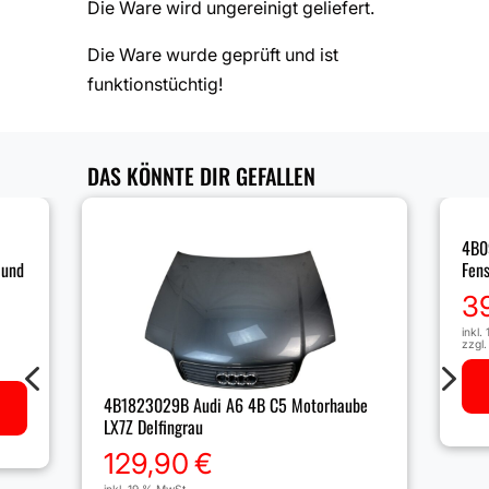
Die Ware wird ungereinigt geliefert.
Die Ware wurde geprüft und ist
funktionstüchtig!
DAS KÖNNTE DIR GEFALLEN
4B0
 und
Fens
3
inkl.
zzgl
4
5
4B1823029B Audi A6 4B C5 Motorhaube
LX7Z Delfingrau
129,90
€