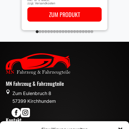
inkl. 19 % MwSt.
zzgl.
Versandkosten
ZUM PRODUKT
MN Fahrzeug & Fahrzeugteile

Zum Eulenbruch 8
57399 Kirchhundem


Kontakt
