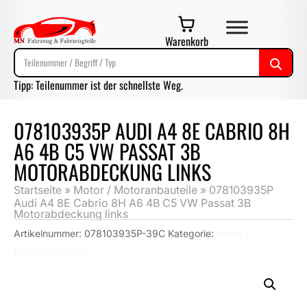
Warenkorb
Tipp: Teilenummer ist der schnellste Weg.
078103935P AUDI A4 8E CABRIO 8H
A6 4B C5 VW PASSAT 3B
MOTORABDECKUNG LINKS
Startseite
»
Motor / Motoranbauteile
»
078103935P
Audi A4 8E Cabrio 8H A6 4B C5 VW Passat 3B
Motorabdeckung links
Artikelnummer:
078103935P-39C
Kategorie:
Motor /
Motoranbauteile