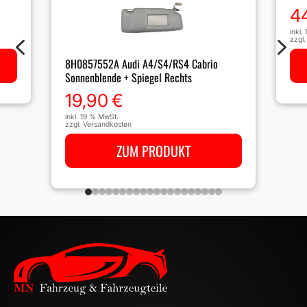
4
inkl.
4
5
zzgl
8H0857552A Audi A4/S4/RS4 Cabrio
Sonnenblende + Spiegel Rechts
19,90
€
inkl. 19 % MwSt.
zzgl.
Versandkosten
ZUM PRODUKT