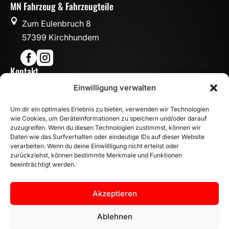
MN Fahrzeug & Fahrzeugteile

Zum Eulenbruch 8
57399 Kirchhundem


Kontakt

Einwilligung verwalten
info@mn-fahrzeugteile.de

+49 (0)175 1590870
Um dir ein optimales Erlebnis zu bieten, verwenden wir Technologien

WhatsApp
wie Cookies, um Geräteinformationen zu speichern und/oder darauf
Öffnungszeiten
zuzugreifen. Wenn du diesen Technologien zustimmst, können wir
Daten wie das Surfverhalten oder eindeutige IDs auf dieser Website

Mo - Fr: 8:00 – 17:00 Uhr
verarbeiten. Wenn du deine Einwillligung nicht erteilst oder
Sa: 10:00 – 14:00 Uhr
zurückziehst, können bestimmte Merkmale und Funktionen
beeinträchtigt werden.
INFORMATION
Zahlungsarten
Akzeptieren
Versandinformationen
Widerrufsbelehrung
Ablehnen
Vertrag widerrufen