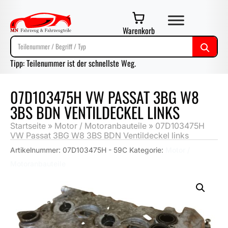
Warenkorb
Tipp: Teilenummer ist der schnellste Weg.
07D103475H VW PASSAT 3BG W8
3BS BDN VENTILDECKEL LINKS
Startseite
»
Motor / Motoranbauteile
»
07D103475H
VW Passat 3BG W8 3BS BDN Ventildeckel links
Artikelnummer:
07D103475H - 59C
Kategorie:
Motor /
Motoranbauteile