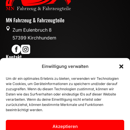
MN Fahrzeug & Fahrzeugteile

Zum Eulenbruch 8
57399 Kirchhundem


Kontakt

Einwilligung verwalten
info@mn-fahrzeugteile.de

+49 (0)175 1590870
Um dir ein optimales Erlebnis zu bieten, verwenden wir Technologien

WhatsApp
wie Cookies, um Geräteinformationen zu speichern und/oder darauf
Öffnungszeiten
zuzugreifen. Wenn du diesen Technologien zustimmst, können wir
Daten wie das Surfverhalten oder eindeutige IDs auf dieser Website

Mo - Fr: 8:00 – 17:00 Uhr
verarbeiten. Wenn du deine Einwillligung nicht erteilst oder
Sa: 10:00 – 14:00 Uhr
zurückziehst, können bestimmte Merkmale und Funktionen
beeinträchtigt werden.
INFORMATION
Zahlungsarten
Akzeptieren
Versandinformationen