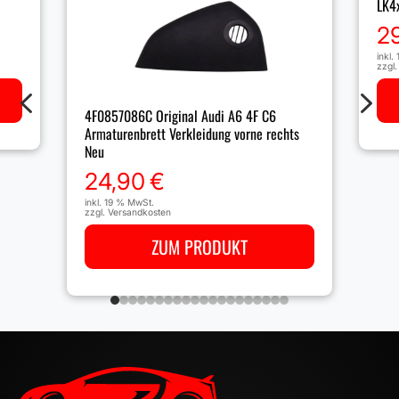
LK4
2
inkl.
zzgl
4
5
4F0857086C Original Audi A6 4F C6
Armaturenbrett Verkleidung vorne rechts
Neu
24,90
€
inkl. 19 % MwSt.
zzgl.
Versandkosten
ZUM PRODUKT