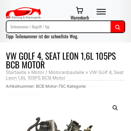
Warenkorb
Tipp: Teilenummer ist der schnellste Weg.
VW GOLF 4, SEAT LEON 1,6L 105PS
BCB MOTOR
Startseite
»
Motor / Motoranbauteile
»
VW Golf 4, Seat
Leon 1,6L 105PS BCB Motor
Artikelnummer:
BCB Motor-75C
Kategorie:
Motor /
Motoranbauteile