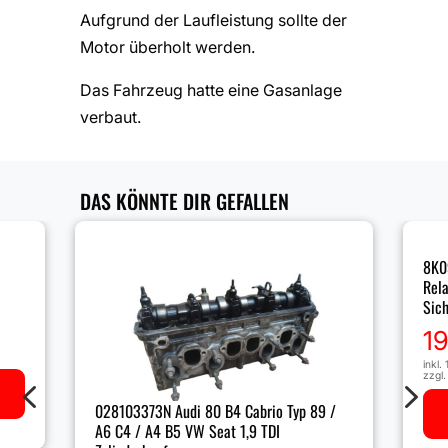
Aufgrund der Laufleistung sollte der
Motor überholt werden.
Das Fahrzeug hatte eine Gasanlage
verbaut.
DAS KÖNNTE DIR GEFALLEN
8K0
Rela
Sic
1
inkl.
zzgl
4
5
028103373N Audi 80 B4 Cabrio Typ 89 /
A6 C4 / A4 B5 VW Seat 1,9 TDI