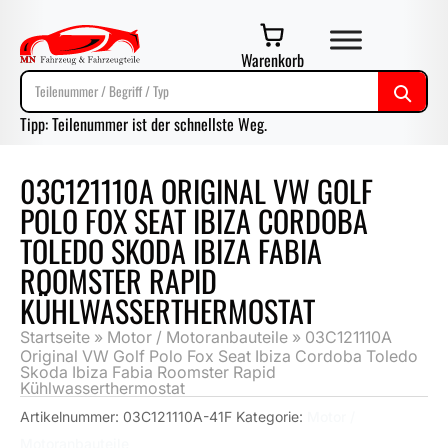
Warenkorb
Tipp: Teilenummer ist der schnellste Weg.
03C121110A ORIGINAL VW GOLF
POLO FOX SEAT IBIZA CORDOBA
TOLEDO SKODA IBIZA FABIA
ROOMSTER RAPID
KÜHLWASSERTHERMOSTAT
Startseite
»
Motor / Motoranbauteile
»
03C121110A
Original VW Golf Polo Fox Seat Ibiza Cordoba Toledo
Skoda Ibiza Fabia Roomster Rapid
Kühlwasserthermostat
Artikelnummer:
03C121110A-41F
Kategorie:
Motor /
Motoranbauteile