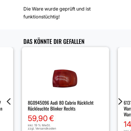
Die Ware wurde geprüft und ist
funktionstüchtig!
DAS KÖNNTE DIR GEFALLEN
4
5
8G0945096 Audi 80 Cabrio Rücklicht
V
613
Rückleuchte Blinker Rechts
en
Warn
War
59,90
€
1
inkl. 19 % MwSt.
zzgl.
Versandkosten
inkl.