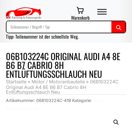
Warenkorb
Tipp: Teilenummer ist der schnellste Weg.
06B103224C ORIGINAL AUDI A4 8E
B6 B7 CABRIO 8H
ENTLÜFTUNGSSCHLAUCH NEU
Startseite
»
Motor / Motoranbauteile
»
06B103224C
Original Audi A4 8E B6 B7 Cabrio 8H
Entlüftungsschlauch Neu
Artikelnummer:
06B103224C-41B
Kategorie:
Motor /
Motoranbauteile