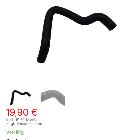
19,90
€
inkl. 19 % MwSt.
zzgl.
Versandkosten
Vorrätig