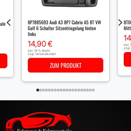
4
5
8P7885693 Audi A3 8P7 Cabrio A5 8T VW
8T0
ale
Golf 6 Schalter Sitzentriegelung hinten
Mitt
links
1
14,90
€
inkl.
zzgl
inkl. 19 % MwSt.
zzgl.
Versandkosten
ZUM PRODUKT