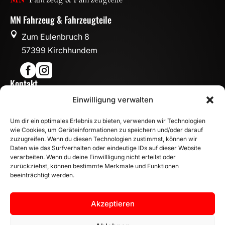
MN Fahrzeug & Fahrzeugteile

Zum Eulenbruch 8
57399 Kirchhundem


Kontakt

Einwilligung verwalten
info@mn-fahrzeugteile.de

+49 (0)175 1590870
Um dir ein optimales Erlebnis zu bieten, verwenden wir Technologien

WhatsApp
wie Cookies, um Geräteinformationen zu speichern und/oder darauf
Öffnungszeiten
zuzugreifen. Wenn du diesen Technologien zustimmst, können wir
Daten wie das Surfverhalten oder eindeutige IDs auf dieser Website

Mo - Fr: 8:00 – 17:00 Uhr
verarbeiten. Wenn du deine Einwillligung nicht erteilst oder
zurückziehst, können bestimmte Merkmale und Funktionen
Sa: 10:00 – 14:00 Uhr
beeinträchtigt werden.
INFORMATION
Zahlungsarten
Akzeptieren
Versandinformationen
Widerrufsbelehrung