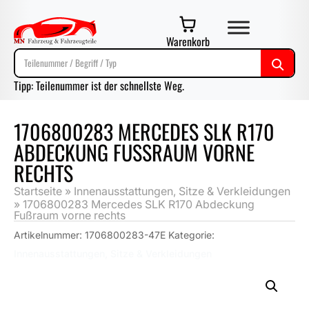
Warenkorb
Tipp: Teilenummer ist der schnellste Weg.
1706800283 MERCEDES SLK R170
ABDECKUNG FUSSRAUM VORNE R
ECHTS
Startseite
»
Innenausstattungen, Sitze & Verkleidungen
»
1706800283 Mercedes SLK R170 Abdeckung
Fußraum vorne rechts
Artikelnummer:
1706800283-47E
Kategorie:
Innenausstattungen, Sitze & Verkleidungen