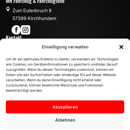
MN Fahrzeug & Fahrzeugteile

Zum Eulenbruch 8
57399 Kirchhundem


Kontakt

Einwilligung verwalten
info@mn-fahrzeugteile.de

+49 (0)175 1590870
Um dir ein optimales Erlebnis zu bieten, verwenden wir Technologien

WhatsApp
wie Cookies, um Geräteinformationen zu speichern und/oder darauf
Öffnungszeiten
zuzugreifen. Wenn du diesen Technologien zustimmst, können wir
Daten wie das Surfverhalten oder eindeutige IDs auf dieser Website

Mo - Fr: 8:00 – 17:00 Uhr
verarbeiten. Wenn du deine Einwillligung nicht erteilst oder
zurückziehst, können bestimmte Merkmale und Funktionen
Sa: 10:00 – 14:00 Uhr
beeinträchtigt werden.
INFORMATION
Zahlungsarten
Akzeptieren
Versandinformationen
Widerrufsbelehrung
Ablehnen
Vertrag widerrufen