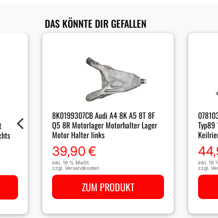
DAS KÖNNTE DIR GEFALLEN
8K0199307CB Audi A4 8K A5 8T 8F
078103
4
Q5 8R Motorlager Motorhalter Lager
Typ89 
t
Motor Halter links
Keilri
chts
39,90
€
44
inkl. 19 % MwSt.
inkl. 19
zzgl.
Versandkosten
zzgl.
Ve
ZUM PRODUKT