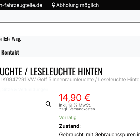
-fahrzeugteile.de
Abholung möglich

nellste Weg.
Kontakt
UCHTE / LESELEUCHTE HINTEN
»
1K0947291 VW Golf 5 Innenraumleuchte / Leseleuchte Hinte
 Sitze & Verkleidungen
14,90
€
inkl. 19 % MwSt.
zzgl.
Versandkosten
Vorrätig
Zustand
:
Gebraucht: mit Gebrauchsspuren i