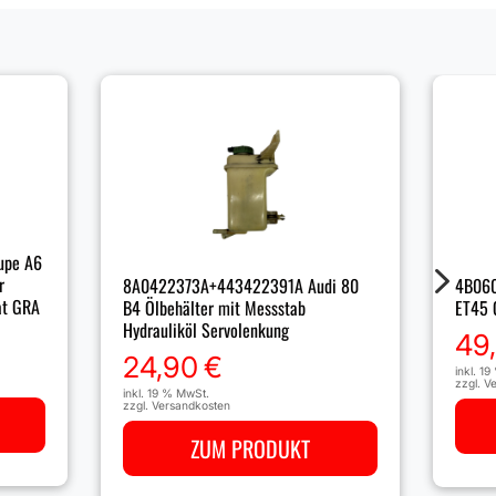
upe A6
5
r
4B060
8A0422373A+443422391A Audi 80
at GRA
ET45 
B4 Ölbehälter mit Messstab
Hydrauliköl Servolenkung
49
24,90
€
inkl. 1
zzgl.
Ve
inkl. 19 % MwSt.
zzgl.
Versandkosten
ZUM PRODUKT