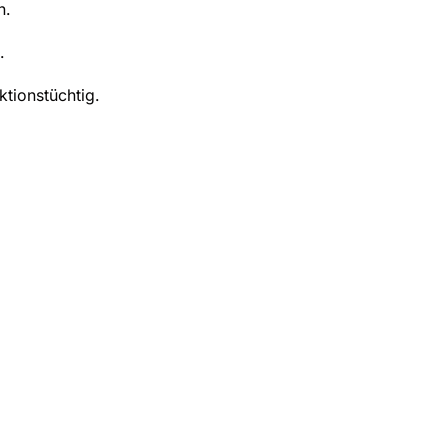
h.
.
ktionstüchtig.