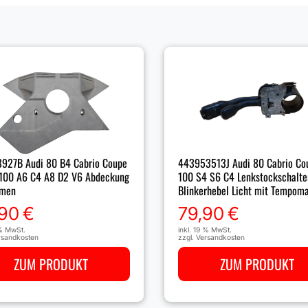
927B Audi 80 B4 Cabrio Coupe
443953513J Audi 80 Cabrio Co
100 A6 C4 A8 D2 V6 Abdeckung
100 S4 S6 C4 Lenkstockschalte
emen
Blinkerhebel Licht mit Tempom
,90
€
79,90
€
 % MwSt.
inkl. 19 % MwSt.
rsandkosten
zzgl.
Versandkosten
ZUM PRODUKT
ZUM PRODUKT