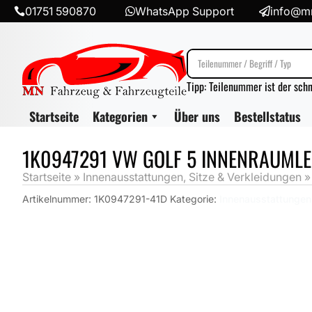
01751 590870
WhatsApp Support
info@mn



Tipp: Teilenummer ist der sch
Startseite
Kategorien
Über uns
Bestellstatus
1K0947291 VW GOLF 5 INNENRAUMLE
Startseite
»
Innenausstattungen, Sitze & Verkleidungen
Artikelnummer:
1K0947291-41D
Kategorie:
Innenausstattungen,