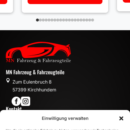
MN Fahrzeug & Fahrzeugteile

Zum Eulenbruch 8
57399 Kirchhundem


Kontakt

Einwilligung verwalten
info@mn-fahrzeugteile.de

+49 (0)175 1590870