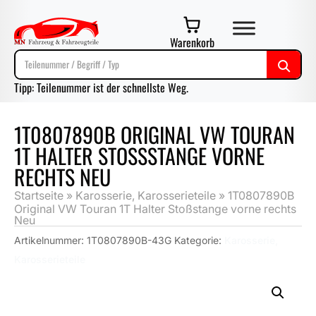
Warenkorb
Tipp: Teilenummer ist der schnellste Weg.
1T0807890B ORIGINAL VW TOURAN
1T HALTER STOSSSTANGE VORNE R
ECHTS NEU
Startseite
»
Karosserie, Karosserieteile
»
1T0807890B
Original VW Touran 1T Halter Stoßstange vorne rechts
Neu
Artikelnummer:
1T0807890B-43G
Kategorie:
Karosserie,
Karosserieteile