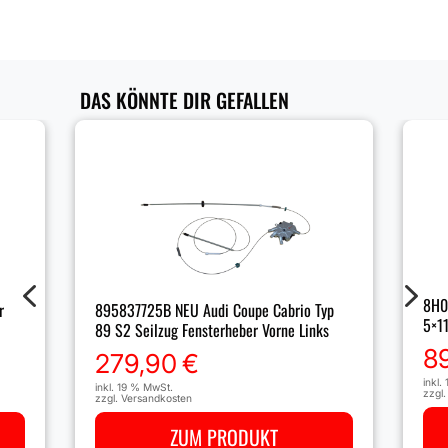
DAS KÖNNTE DIR GEFALLEN
4
5
8H0
r
895837725B NEU Audi Coupe Cabrio Typ
5×1
89 S2 Seilzug Fensterheber Vorne Links
8
279,90
€
inkl.
inkl. 19 % MwSt.
zzgl
zzgl.
Versandkosten
ZUM PRODUKT