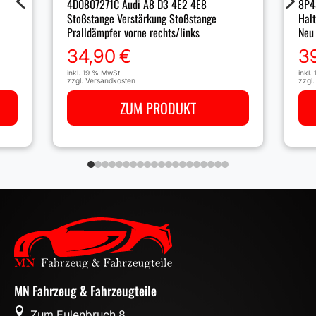
8P4
4D0807271C Audi A8 D3 4E2 4E8
Hal
Stoßstange Verstärkung Stoßstange
Neu
Pralldämpfer vorne rechts/links
3
34,90
€
inkl.
inkl. 19 % MwSt.
zzgl
zzgl.
Versandkosten
ZUM PRODUKT
MN Fahrzeug & Fahrzeugteile

Zum Eulenbruch 8