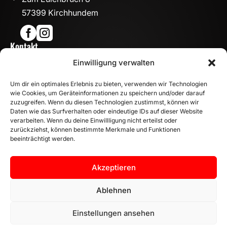
57399 Kirchhundem


Kontakt

Einwilligung verwalten
info@mn-fahrzeugteile.de

+49 (0)175 1590870
Um dir ein optimales Erlebnis zu bieten, verwenden wir Technologien

WhatsApp
wie Cookies, um Geräteinformationen zu speichern und/oder darauf
Öffnungszeiten
zuzugreifen. Wenn du diesen Technologien zustimmst, können wir
Daten wie das Surfverhalten oder eindeutige IDs auf dieser Website

Mo - Fr: 8:00 – 17:00 Uhr
verarbeiten. Wenn du deine Einwillligung nicht erteilst oder
zurückziehst, können bestimmte Merkmale und Funktionen
Sa: 10:00 – 14:00 Uhr
beeinträchtigt werden.
INFORMATION
Zahlungsarten
Akzeptieren
Versandinformationen
Widerrufsbelehrung
Ablehnen
Vertrag widerrufen
Einstellungen ansehen