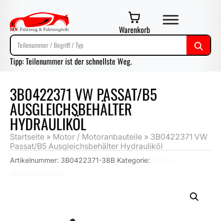
Warenkorb
Tipp: Teilenummer ist der schnellste Weg.
3B0422371 VW PASSAT/B5
AUSGLEICHSBEHÄLTER
HYDRAULIKÖL
Startseite
»
Motor / Motoranbauteile
»
3B0422371 VW
Passat/B5 Ausgleichsbehälter Hydrauliköl
Artikelnummer:
3B0422371-38B
Kategorie:
Motor /
Motoranbauteile