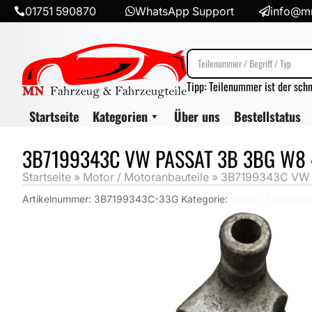
01751 590870
WhatsApp Support
info@mn



Tipp: Teilenummer ist der sch
Startseite
Kategorien
Über uns
Bestellstatus
3B7199343C VW PASSAT 3B 3BG W8 
Startseite
»
Motor / Motoranbauteile
»
3B7199343C VW P
Artikelnummer:
3B7199343C-33G
Kategorie:
Motor / Motoranb