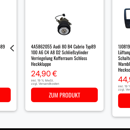
4
p89
4A5862055 Audi 80 B4 Cabrio Typ89
1J0819
100 A6 C4 A8 D2 Schließzylinder
Lüftun
Verriegelung Kofferraum Schloss
Schalt
Heckklappe
Warnbl
Hecksc
24,90
€
44
inkl. 19 % MwSt.
zzgl.
Versandkosten
inkl. 19
zzgl.
Ve
ZUM PRODUKT