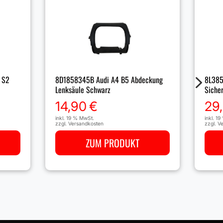
5
 S2
8D1858345B Audi A4 B5 Abdeckung
8L385
Lenksäule Schwarz
Sicher
14,90
€
29
inkl. 19 % MwSt.
inkl. 1
zzgl.
Versandkosten
zzgl.
Ve
ZUM PRODUKT