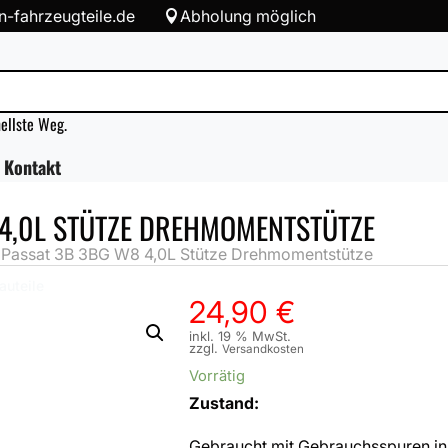
-fahrzeugteile.de
Abholung möglich

nellste Weg.
Kontakt
4,0L STÜTZE DREHMOMENTSTÜTZE
assat 3B 3BG W8 4,0L Stütze Drehmomentstütze
auteile
24,90
€
inkl. 19 % MwSt.
zzgl.
Versandkosten
Vorrätig
Zustand:
Gebraucht mit Gebrauchsspuren in