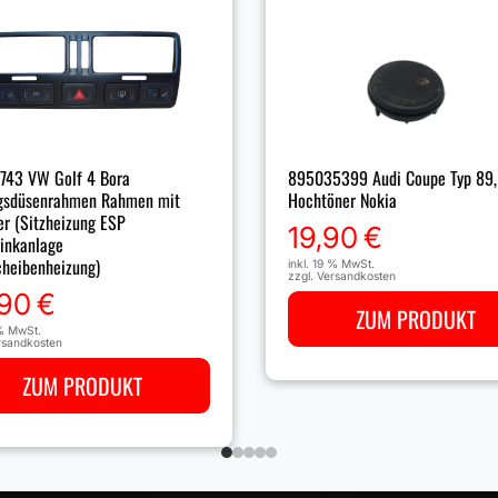
743 VW Golf 4 Bora
895035399 Audi Coupe Typ 89,
gsdüsenrahmen Rahmen mit
Hochtöner Nokia
er (Sitzheizung ESP
19,90
€
inkanlage
heibenheizung)
inkl. 19 % MwSt.
zzgl.
Versandkosten
,90
€
ZUM PRODUKT
 % MwSt.
rsandkosten
ZUM PRODUKT