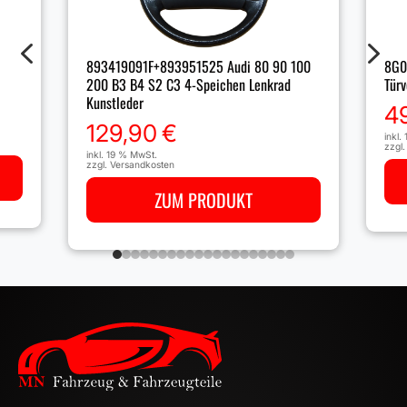
4
5
893419091F+893951525 Audi 80 90 100
8G0
200 B3 B4 S2 C3 4-Speichen Lenkrad
Türv
Kunstleder
4
129,90
€
inkl.
zzgl
inkl. 19 % MwSt.
zzgl.
Versandkosten
ZUM PRODUKT