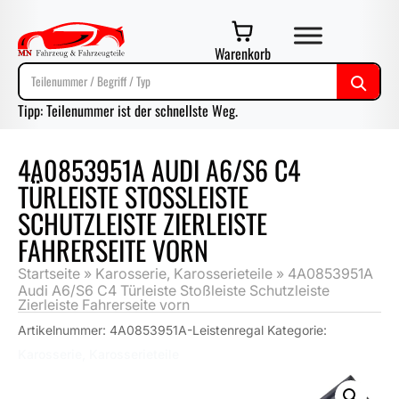
Warenkorb
Tipp: Teilenummer ist der schnellste Weg.
4A0853951A AUDI A6/S6 C4
TÜRLEISTE STOSSLEISTE S
CHUTZLEISTE ZIERLEISTE F
AHRERSEITE VORN
Startseite
»
Karosserie, Karosserieteile
»
4A0853951A
Audi A6/S6 C4 Türleiste Stoßleiste Schutzleiste
Zierleiste Fahrerseite vorn
Artikelnummer:
4A0853951A-Leistenregal
Kategorie:
Karosserie, Karosserieteile