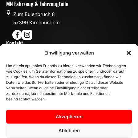
MN Fahrzeug & Fahrzeugteile

Zum Eulenbruch 8
57399 Kirchhundem


Kontakt

Einwilligung verwalten
info@mn-fahrzeugteile.de

+49 (0)175 1590870
Um dir ein optimales Erlebnis zu bieten, verwenden wir Technologien

WhatsApp
wie Cookies, um Geräteinformationen zu speichern und/oder darauf
Öffnungszeiten
zuzugreifen. Wenn du diesen Technologien zustimmst, können wir
Daten wie das Surfverhalten oder eindeutige IDs auf dieser Website

Mo - Fr: 8:00 – 17:00 Uhr
verarbeiten. Wenn du deine Einwillligung nicht erteilst oder
Sa: 10:00 – 14:00 Uhr
zurückziehst, können bestimmte Merkmale und Funktionen
beeinträchtigt werden.
INFORMATION
Zahlungsarten
Akzeptieren
Versandinformationen
Widerrufsbelehrung
Ablehnen
Vertrag widerrufen