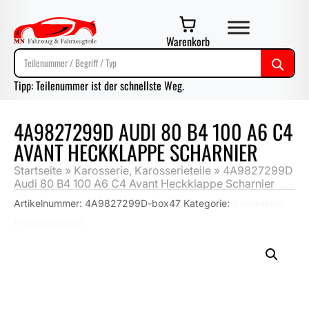
Warenkorb
Tipp: Teilenummer ist der schnellste Weg.
4A9827299D AUDI 80 B4 100 A6 C4
AVANT HECKKLAPPE SCHARNIER
Startseite
»
Karosserie, Karosserieteile
»
4A9827299D
Audi 80 B4 100 A6 C4 Avant Heckklappe Scharnier
Artikelnummer:
4A9827299D-box47
Kategorie:
Karosserie,
Karosserieteile