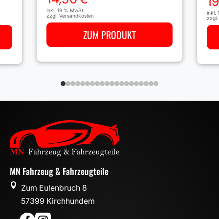
1
inkl. 19 % MwSt.
inkl.
zzgl.
Versandkosten
zzgl
ZUM PRODUKT
MN Fahrzeug & Fahrzeugteile

Zum Eulenbruch 8
57399 Kirchhundem