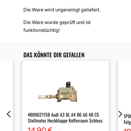
Die Ware wird ungereinigt geliefert.
Die Ware wurde geprüft und ist
funktionstüchtig!
DAS KÖNNTE DIR GEFALLEN
4
5
4B9962115B Audi A3 8L A4 B6 A6 4B C5
1P06
Stellmotor Heckklappe Kofferraum Schloss
Fel
14,90
€