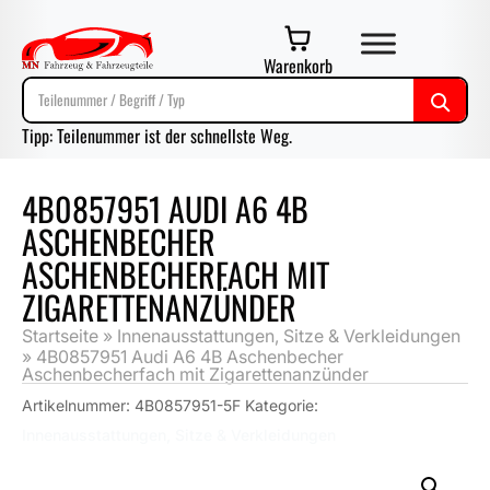
Warenkorb
Tipp: Teilenummer ist der schnellste Weg.
4B0857951 AUDI A6 4B
ASCHENBECHER
ASCHENBECHERFACH MIT
ZIGARETTENANZÜNDER
Startseite
»
Innenausstattungen, Sitze & Verkleidungen
»
4B0857951 Audi A6 4B Aschenbecher
Aschenbecherfach mit Zigarettenanzünder
Artikelnummer:
4B0857951-5F
Kategorie:
Innenausstattungen, Sitze & Verkleidungen