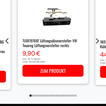
4
5
7L6819766F Lüftungsdüseversteller VW
3BG
1K0
Touareg Lüftungsversteller rechts
Kühl
Grau
9,90
€
4
inkl. 19 % MwSt.
inkl.
zzgl.
Versandkosten
zzgl
ZUM PRODUKT