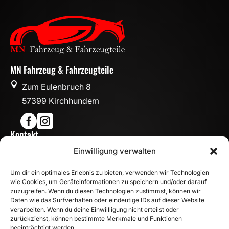
MN Fahrzeug & Fahrzeugteile

Zum Eulenbruch 8
57399 Kirchhundem


Kontakt

Einwilligung verwalten
info@mn-fahrzeugteile.de

+49 (0)175 1590870
Um dir ein optimales Erlebnis zu bieten, verwenden wir Technologien

WhatsApp
wie Cookies, um Geräteinformationen zu speichern und/oder darauf
Öffnungszeiten
zuzugreifen. Wenn du diesen Technologien zustimmst, können wir
Daten wie das Surfverhalten oder eindeutige IDs auf dieser Website

Mo - Fr: 8:00 – 17:00 Uhr
verarbeiten. Wenn du deine Einwillligung nicht erteilst oder
Sa: 10:00 – 14:00 Uhr
zurückziehst, können bestimmte Merkmale und Funktionen
beeinträchtigt werden.