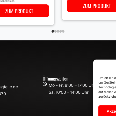
rsandkosten
ZUM PRODUKT
ZUM PRODUKT
Öffnungszeiten
Um dir ein 
um Gerätein

Mo - Fr: 8:00 – 17:00 Uhr
gteile.de
Technologie
Sa: 10:00 – 14:00 Uhr
auf dieser W
870
zurückziehs
Akze