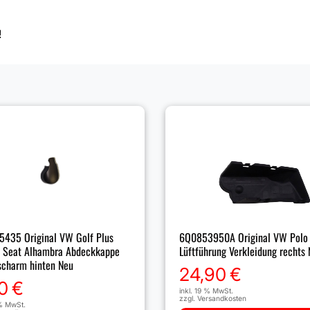
!
435 Original VW Golf Plus
6Q0853950A Original VW Polo
 Seat Alhambra Abdeckkappe
Lüftführung Verkleidung rechts
scharm hinten Neu
24,90
€
0
€
inkl. 19 % MwSt.
zzgl.
Versandkosten
 % MwSt.