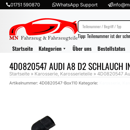
01751 590870
WhatsApp Support
info@mn



Tipp: Teilenummer ist der sch
Startseite
Kategorien
Über uns
Bestellstatus
4D0820547 AUDI A8 D2 SCHLAUCH 
Startseite
»
Karosserie, Karosserieteile
»
4D0820547 Aud
Artikelnummer:
4D0820547-Box110
Kategorie:
Karosserie, Kar