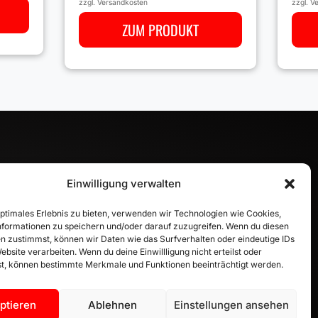
zzgl.
Versandkosten
zzgl.
Ve
ZUM PRODUKT
Einwilligung verwalten
INFORMATION
optimales Erlebnis zu bieten, verwenden wir Technologien wie Cookies,
formationen zu speichern und/oder darauf zuzugreifen. Wenn du diesen
Zahlungsarten
n zustimmst, können wir Daten wie das Surfverhalten oder eindeutige IDs
Versandinformationen
ebsite verarbeiten. Wenn du deine Einwillligung nicht erteilst oder
Widerrufsbelehrung
t, können bestimmte Merkmale und Funktionen beeinträchtigt werden.
Vertrag widerrufen
ptieren
Ablehnen
Einstellungen ansehen