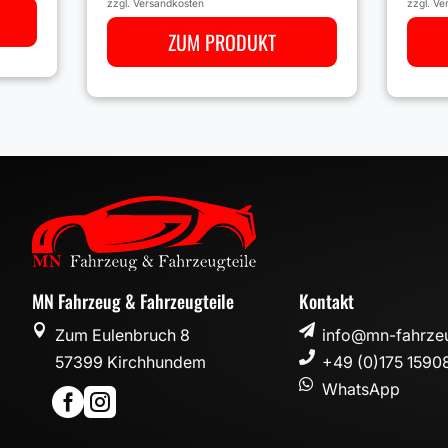
zzgl.
Ve
zzgl.
Versandkosten
ZUM PRODUKT
MN Fahrzeug & Fahrzeugteile
Kontakt


Zum Eulenbruch 8
info@mn-fahrzeu

57399 Kirchhundem
+49 (0)175 1590

WhatsApp

