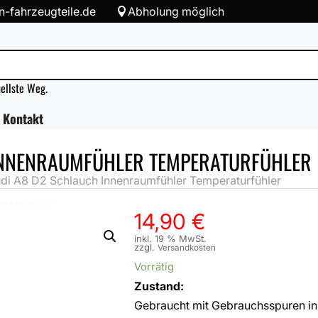
-fahrzeugteile.de
Abholung möglich

nellste Weg.
Kontakt
INNENRAUMFÜHLER TEMPERATURFÜHLER
i A8 D2 Schlauch Innenraumfühler Temperaturfühler
osserieteile
14,90
€
inkl. 19 % MwSt.
zzgl.
Versandkosten
Vorrätig
Zustand:
Gebraucht mit Gebrauchsspuren in