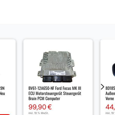
5
 9N
BV61-12A650-NF Ford Focus MK III
8D185
 Neu
ECU Motorsteuergerät Steuergerät
Außens
Brain PCM Computer
Vorne
99,90
€
44
inkl. 19 % MwSt.
inkl. 1