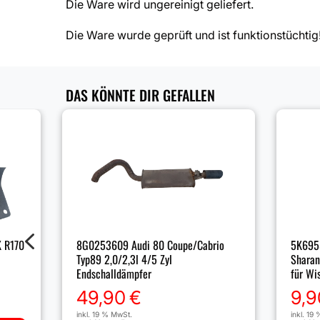
Die Ware wird ungereinigt geliefert.
Die Ware wurde geprüft und ist funktionstüchtig
DAS KÖNNTE DIR GEFALLEN
4
5K6955
 R170
8G0253609 Audi 80 Coupe/Cabrio
Sharan
Typ89 2,0/2,3l 4/5 Zyl
für Wi
Endschalldämpfer
9,9
49,90
€
inkl. 19
inkl. 19 % MwSt.