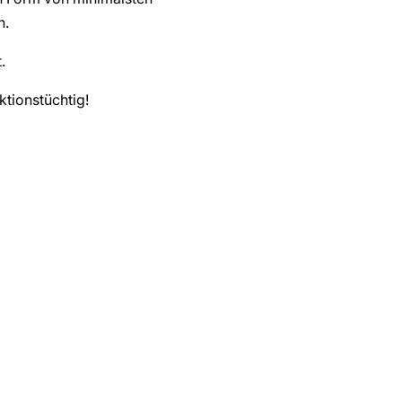
h.
.
ktionstüchtig!