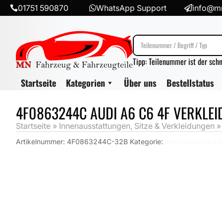
01751 590870
WhatsApp Support
info@mn



Tipp: Teilenummer ist der sch
Startseite
Kategorien
Über uns
Bestellstatus
4F0863244C AUDI A6 C6 4F VERKLE
Startseite
»
Innenausstattungen, Sitze & Verkleidungen
Artikelnummer:
4F0863244C-32B
Kategorie:
Innenausstattung