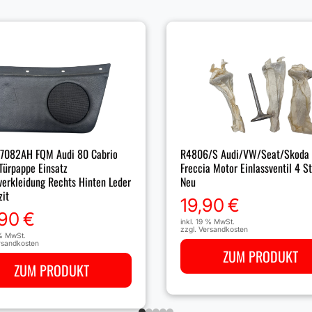
7082AH FQM Audi 80 Cabrio
R4806/S Audi/VW/Seat/Skoda
Türpappe Einsatz
Freccia Motor Einlassventil 4 S
verkleidung Rechts Hinten Leder
Neu
zit
19,90
€
,90
€
inkl. 19 % MwSt.
zzgl.
Versandkosten
 % MwSt.
rsandkosten
ZUM PRODUKT
ZUM PRODUKT