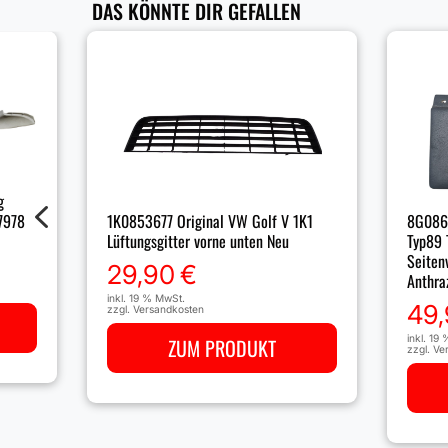
DAS KÖNNTE DIR GEFALLEN
g
4
7978
1K0853677 Original VW Golf V 1K1
8G086
Lüftungsgitter vorne unten Neu
Typ89 
Seiten
29,90
€
Anthra
inkl. 19 % MwSt.
49
zzgl.
Versandkosten
inkl. 19
ZUM PRODUKT
zzgl.
Ve