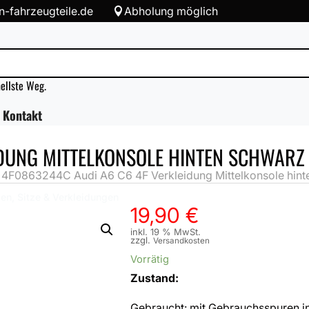
-fahrzeugteile.de
Abholung möglich

nellste Weg.
Kontakt
IDUNG MITTELKONSOLE HINTEN SCHWARZ
»
4F0863244C Audi A6 C6 4F Verkleidung Mittelkonsole hint
en, Sitze & Verkleidungen
19,90
€
inkl. 19 % MwSt.
zzgl.
Versandkosten
Vorrätig
Zustand:
Gebraucht: mit Gebrauchsspuren i