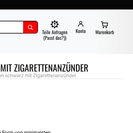
Konto
Teile Anfragen
Warenkorb
(Passt das?))
 MIT ZIGARETTENANZÜNDER
en schwarz mit Zigarettenanzünder
n Form von minimalsten