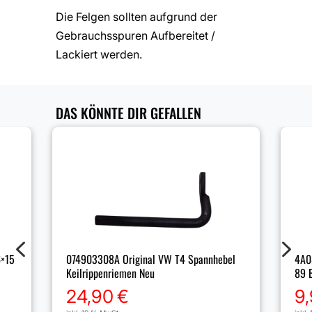
Die Felgen sollten aufgrund der
Gebrauchsspuren Aufbereitet /
Lackiert werden.
DAS KÖNNTE DIR GEFALLEN
4
5
6×15
4A0
074903308A Original VW T4 Spannhebel
89 B
Keilrippenriemen Neu
9
24,90
€