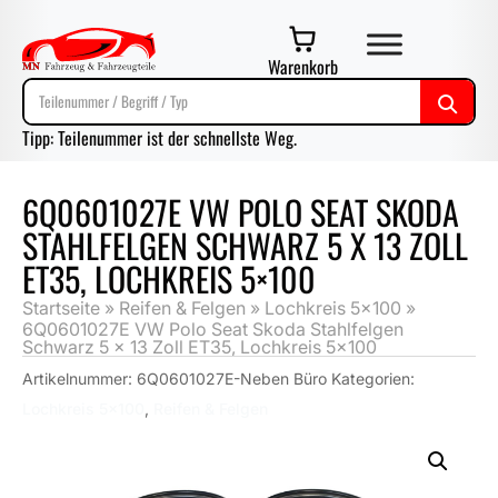
Warenkorb
Tipp: Teilenummer ist der schnellste Weg.
6Q0601027E VW POLO SEAT SKODA
STAHLFELGEN SCHWARZ 5 X 13 ZOLL
ET35, LOCHKREIS 5×100
Startseite
»
Reifen & Felgen
»
Lochkreis 5x100
»
6Q0601027E VW Polo Seat Skoda Stahlfelgen
Schwarz 5 x 13 Zoll ET35, Lochkreis 5×100
Artikelnummer:
6Q0601027E-Neben Büro
Kategorien:
Lochkreis 5x100
,
Reifen & Felgen