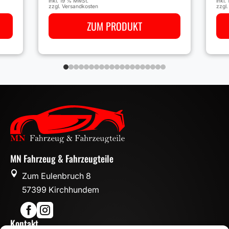
inkl.
inkl. 19 % MwSt.
zzgl
zzgl.
Versandkosten
ZUM PRODUKT
MN Fahrzeug & Fahrzeugteile

Zum Eulenbruch 8
57399 Kirchhundem


Kontakt