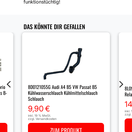
funktionstüchtig!
DAS KÖNNTE DIR GEFALLEN
4
5
rio
8D0121055G Audi A4 B5 VW Passat B5
8L0
s B-
Kühlwasserschlauch Kühlmittelschlauch
Rela
Schlauch
1
9,90
€
inkl.
zzgl
inkl. 19 % MwSt.
zzgl.
Versandkosten
ZUM PRODUKT