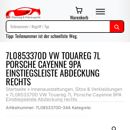
Warenkorb
Tipp: Teilenummer ist der schnellste Weg.
7L0853370D VW TOUAREG 7L
PORSCHE CAYENNE 9PA
EINSTIEGSLEISTE ABDECKUNG
RECHTS
Startseite
»
Innenausstattungen, Sitze & Verkleidungen
»
7L0853370D VW Touareg 7L Porsche Cayenne 9PA
Einstiegsleiste Abdeckung rechts
Artikelnummer:
7L0853370D-34A
Kategorie:
Innenausstattungen, Sitze & Verkleidungen