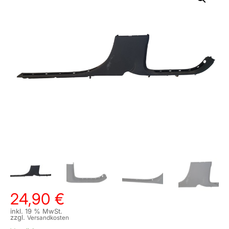
24,90
€
inkl. 19 % MwSt.
zzgl.
Versandkosten