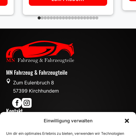
MN Fahrzeug & Fahrzeugteile

Zum Eulenbruch 8
57399 Kirchhundem


Kontakt

Einwilligung verwalten
info@mn-fahrzeugteile.de

+49 (0)175 1590870
Um dir ein optimales Erlebnis zu bieten, verwenden wir Technologien