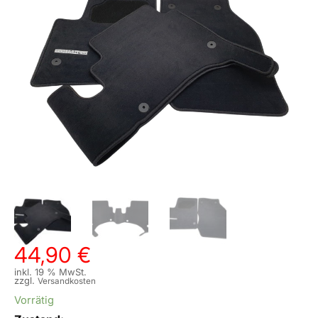
44,90
€
inkl. 19 % MwSt.
zzgl.
Versandkosten
Vorrätig