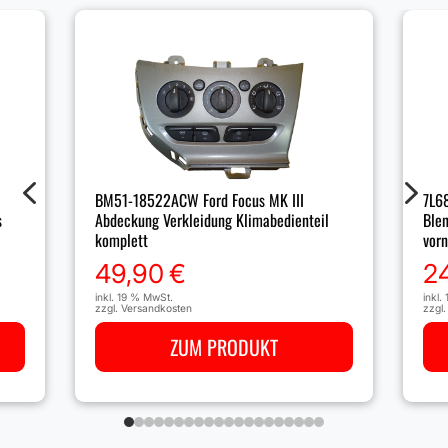
4
5
BM51-18522ACW Ford Focus MK III
7L6
s
Abdeckung Verkleidung Klimabedienteil
Blen
komplett
vorn
49,90
€
2
inkl. 19 % MwSt.
inkl.
zzgl.
Versandkosten
zzgl
ZUM PRODUKT