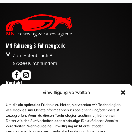
MN Fahrzeug & Fahrzeugteile

Zum Eulenbruch 8
57399 Kirchhundem


Kontakt

Einwilligung verwalten
info@mn-fahrzeugteile.de

+49 (0)175 1590870
Um dir ein optimales Erlebnis zu bieten, verwenden wir Technologien

WhatsApp
wie Cookies, um Geräteinformationen zu speichern und/oder darauf
Öffnungszeiten
zuzugreifen. Wenn du diesen Technologien zustimmst, können wir
Daten wie das Surfverhalten oder eindeutige IDs auf dieser Website

Mo - Fr: 8:00 – 17:00 Uhr
verarbeiten. Wenn du deine Einwillligung nicht erteilst oder
Sa: 10:00 – 14:00 Uhr
zurückziehst, können bestimmte Merkmale und Funktionen