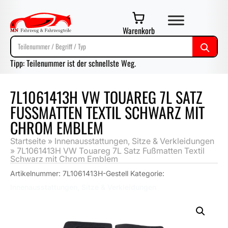
Warenkorb
Tipp: Teilenummer ist der schnellste Weg.
7L1061413H VW TOUAREG 7L SATZ
FUSSMATTEN TEXTIL SCHWARZ MIT C
HROM EMBLEM
Startseite
»
Innenausstattungen, Sitze & Verkleidungen
»
7L1061413H VW Touareg 7L Satz Fußmatten Textil
Schwarz mit Chrom Emblem
Artikelnummer:
7L1061413H-Gestell
Kategorie:
Innenausstattungen, Sitze & Verkleidungen