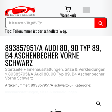
Warenkorb
Tipp: Teilenummer ist der schnellste Weg.
893857951/A AUDI 80, 90 TYP 89,
B4 ASCHENBECHER VORNE
SCHWARZ
Startseite
»
Innenausstattungen, Sitze & Verkleidungen
»
893857951/A Audi 80, 90 Typ 89, B4 Aschenbecher
Vorne Schwarz
Artikelnummer:
893857951/A schwarz-5F
Kategorie:
Innenausstattungen, Sitze & Verkleidungen