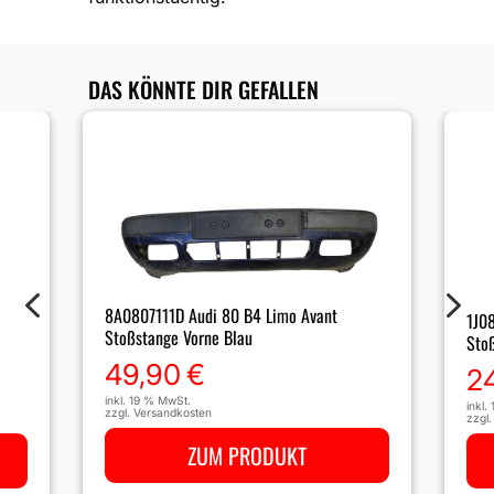
DAS KÖNNTE DIR GEFALLEN
4
5
8A0807111D Audi 80 B4 Limo Avant
1J0
Stoßstange Vorne Blau
Sto
49,90
€
2
inkl. 19 % MwSt.
inkl.
zzgl.
Versandkosten
zzgl
ZUM PRODUKT