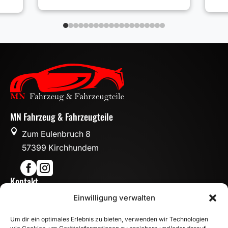
MN Fahrzeug & Fahrzeugteile

Zum Eulenbruch 8
57399 Kirchhundem


Kontakt

Einwilligung verwalten
info@mn-fahrzeugteile.de

+49 (0)175 1590870
Um dir ein optimales Erlebnis zu bieten, verwenden wir Technologien

WhatsApp