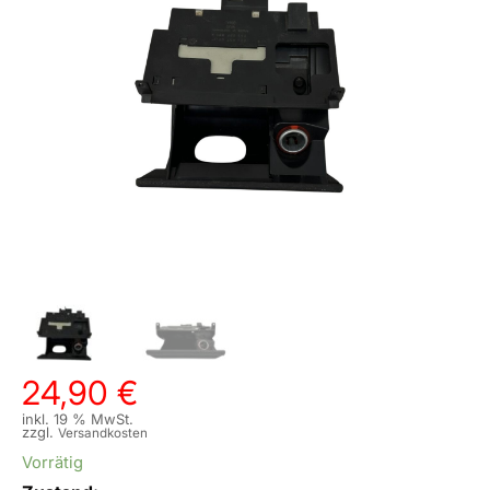
24,90
€
inkl. 19 % MwSt.
zzgl.
Versandkosten
Vorrätig