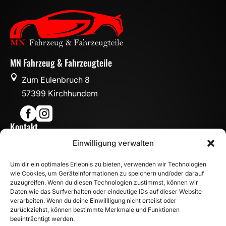
MN Fahrzeug & Fahrzeugteile

Zum Eulenbruch 8
57399 Kirchhundem


Kontakt

Einwilligung verwalten
info@mn-fahrzeugteile.de

+49 (0)175 1590870
Um dir ein optimales Erlebnis zu bieten, verwenden wir Technologien

WhatsApp
wie Cookies, um Geräteinformationen zu speichern und/oder darauf
Öffnungszeiten
zuzugreifen. Wenn du diesen Technologien zustimmst, können wir
Daten wie das Surfverhalten oder eindeutige IDs auf dieser Website

Mo - Fr: 8:00 – 17:00 Uhr
verarbeiten. Wenn du deine Einwillligung nicht erteilst oder
zurückziehst, können bestimmte Merkmale und Funktionen
Sa: 10:00 – 14:00 Uhr
beeinträchtigt werden.
INFORMATION