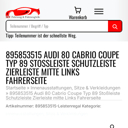
Warenkorb
Tipp: Teilenummer ist der schnellste Weg.
895853515 AUDI 80 CABRIO COUPE
TYP 89 STOSSLEISTE SCHUTZLEISTE Z
IERLEISTE MITTE LINKS F
AHRERSEITE
Startseite
»
Innenausstattungen, Sitze & Verkleidungen
»
895853515 Audi 80 Cabrio Coupe Typ 89 Stoßleiste
Schutzleiste Zierleiste mitte Links Fahrerseite
Artikelnummer:
895853515-Leistenregal
Kategorie:
Innenausstattungen, Sitze & Verkleidungen