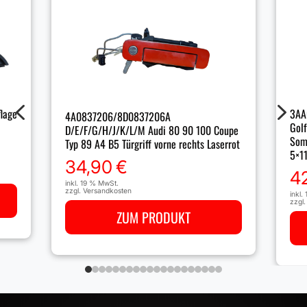
4
5
lage
3AA
4A0837206/8D0837206A
Golf
D/E/F/G/H/J/K/L/M Audi 80 90 100 Coupe
Som
Typ 89 A4 B5 Türgriff vorne rechts Laserrot
5×1
34,90
€
4
inkl. 19 % MwSt.
zzgl.
Versandkosten
inkl.
zzgl
ZUM PRODUKT