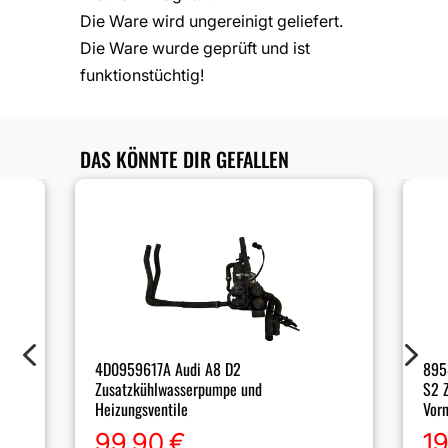
Die Ware wird ungereinigt geliefert.
Die Ware wurde geprüft und ist
funktionstüchtig!
DAS KÖNNTE DIR GEFALLEN
4
5
895
4D0959617A Audi A8 D2
S2 Z
Zusatzkühlwasserpumpe und
Vor
Heizungsventile
1
99,90
€