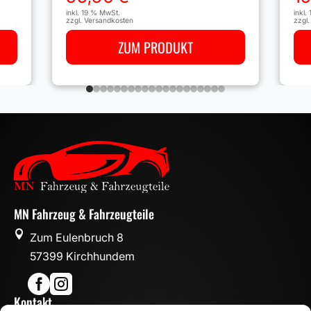
inkl.
inkl. 19 % MwSt.
zzgl
zzgl.
Versandkosten
ZUM PRODUKT
MN Fahrzeug & Fahrzeugteile

Zum Eulenbruch 8
57399 Kirchhundem


Kontakt