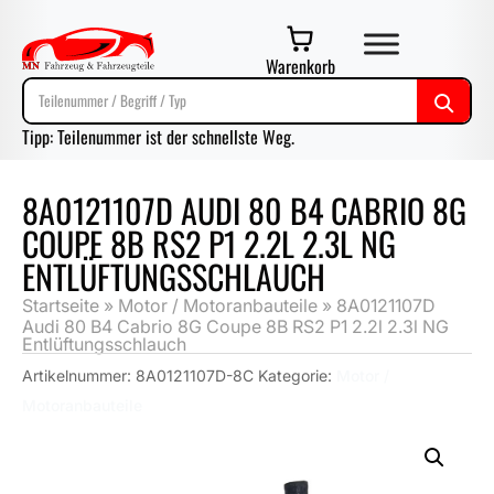
Warenkorb
Tipp: Teilenummer ist der schnellste Weg.
8A0121107D AUDI 80 B4 CABRIO 8G
COUPE 8B RS2 P1 2.2L 2.3L NG
ENTLÜFTUNGSSCHLAUCH
Startseite
»
Motor / Motoranbauteile
»
8A0121107D
Audi 80 B4 Cabrio 8G Coupe 8B RS2 P1 2.2l 2.3l NG
Entlüftungsschlauch
Artikelnummer:
8A0121107D-8C
Kategorie:
Motor /
Motoranbauteile