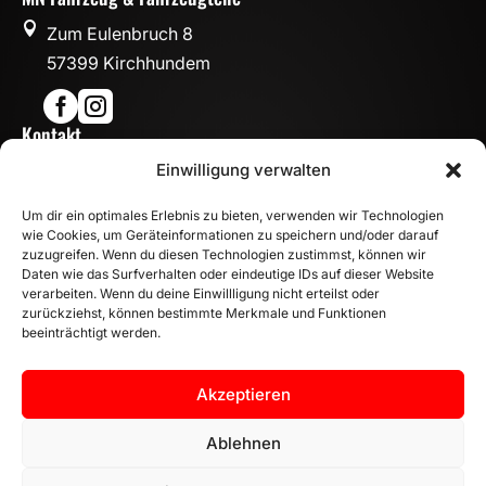

Zum Eulenbruch 8
57399 Kirchhundem


Kontakt

Einwilligung verwalten
info@mn-fahrzeugteile.de

+49 (0)175 1590870
Um dir ein optimales Erlebnis zu bieten, verwenden wir Technologien

WhatsApp
wie Cookies, um Geräteinformationen zu speichern und/oder darauf
Öffnungszeiten
zuzugreifen. Wenn du diesen Technologien zustimmst, können wir
Daten wie das Surfverhalten oder eindeutige IDs auf dieser Website

Mo - Fr: 8:00 – 17:00 Uhr
verarbeiten. Wenn du deine Einwillligung nicht erteilst oder
zurückziehst, können bestimmte Merkmale und Funktionen
Sa: 10:00 – 14:00 Uhr
beeinträchtigt werden.
INFORMATION
Zahlungsarten
Akzeptieren
Versandinformationen
Widerrufsbelehrung
Ablehnen
Vertrag widerrufen