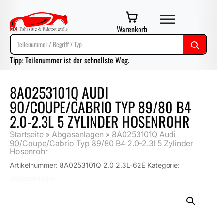
Warenkorb
Tipp: Teilenummer ist der schnellste Weg.
8A0253101Q AUDI
90/COUPE/CABRIO TYP 89/80 B4
2.0-2.3L 5 ZYLINDER HOSENROHR
Startseite
»
Abgasanlagen
»
8A0253101Q Audi
90/Coupe/Cabrio Typ 89/80 B4 2.0-2.3l 5 Zylinder
Hosenrohr
Artikelnummer:
8A0253101Q 2.0 2.3L-62E
Kategorie:
Abgasanlagen