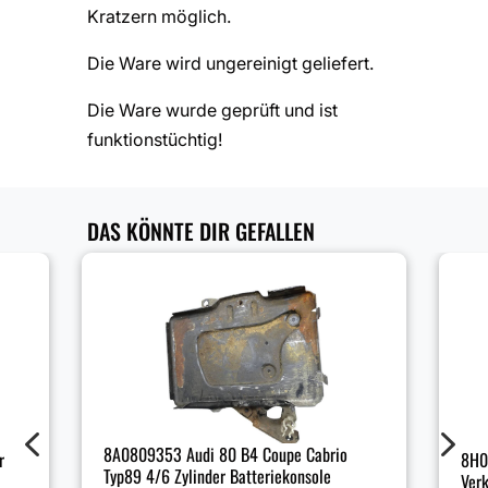
Kratzern möglich.
Die Ware wird ungereinigt geliefert.
Die Ware wurde geprüft und ist
funktionstüchtig!
DAS KÖNNTE DIR GEFALLEN
4
5
8A0809353 Audi 80 B4 Coupe Cabrio
8H0
r
Typ89 4/6 Zylinder Batteriekonsole
Ver