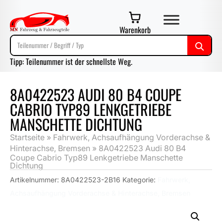
Warenkorb
Tipp: Teilenummer ist der schnellste Weg.
8A0422523 AUDI 80 B4 COUPE
CABRIO TYP89 LENKGETRIEBE
MANSCHETTE DICHTUNG
Startseite
»
Fahrwerk, Achsaufhängung Vorderachse &
Hinterachse, Bremsen
»
8A0422523 Audi 80 B4
Coupe Cabrio Typ89 Lenkgetriebe Manschette
Dichtung
Artikelnummer:
8A0422523-2B16
Kategorie:
Fahrwerk,
Achsaufhängung Vorderachse & Hinterachse, Bremsen