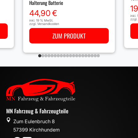
Halterung Batterie
1
44,90
€
inkl.
zzgl
inkl. 19 % MwSt.
zzgl.
Versandkosten
ZUM PRODUKT
MN Fahrzeug & Fahrzeugteile

Zum Eulenbruch 8
57399 Kirchhundem