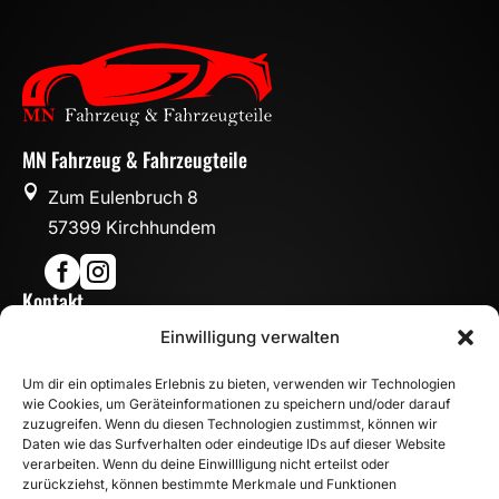
MN Fahrzeug & Fahrzeugteile

Zum Eulenbruch 8
57399 Kirchhundem


Kontakt

Einwilligung verwalten
info@mn-fahrzeugteile.de

+49 (0)175 1590870
Um dir ein optimales Erlebnis zu bieten, verwenden wir Technologien

WhatsApp
wie Cookies, um Geräteinformationen zu speichern und/oder darauf
Öffnungszeiten
zuzugreifen. Wenn du diesen Technologien zustimmst, können wir
Daten wie das Surfverhalten oder eindeutige IDs auf dieser Website

Mo - Fr: 8:00 – 17:00 Uhr
verarbeiten. Wenn du deine Einwillligung nicht erteilst oder
zurückziehst, können bestimmte Merkmale und Funktionen
Sa: 10:00 – 14:00 Uhr