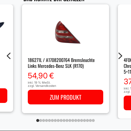
4
5
4F0
186271L / A1708200764 Bremsleuchte
Chro
Links Mercedes-Benz SLK (R170)
5×1
54,90
€
3
inkl. 19 % MwSt.
zzgl.
Versandkosten
inkl.
zzgl
ZUM PRODUKT