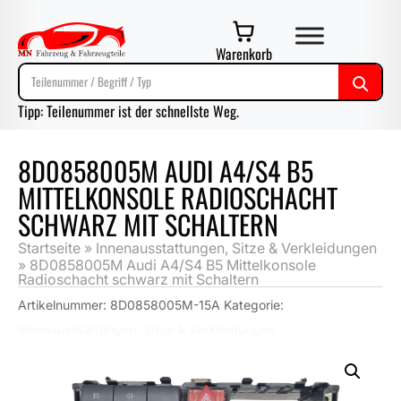
Warenkorb
Tipp: Teilenummer ist der schnellste Weg.
8D0858005M AUDI A4/S4 B5
MITTELKONSOLE RADIOSCHACHT
SCHWARZ MIT SCHALTERN
Startseite
»
Innenausstattungen, Sitze & Verkleidungen
»
8D0858005M Audi A4/S4 B5 Mittelkonsole
Radioschacht schwarz mit Schaltern
Artikelnummer:
8D0858005M-15A
Kategorie:
Innenausstattungen, Sitze & Verkleidungen