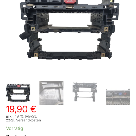
19,90
€
inkl. 19 % MwSt.
zzgl.
Versandkosten
Vorrätig